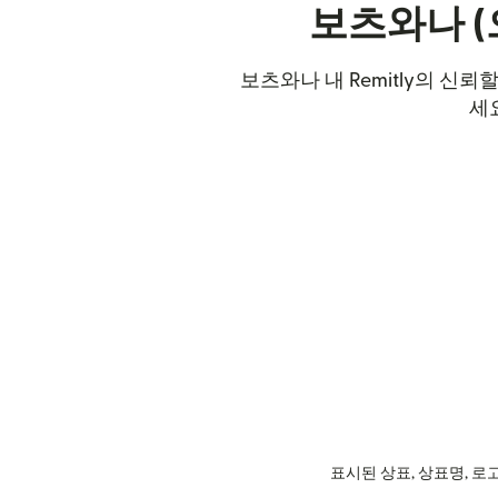
보츠와나 (
보츠와나 내 Remitly의 신
세
표시된 상표, 상표명, 로고