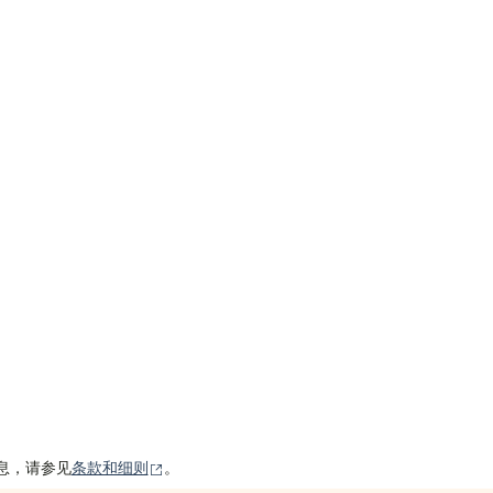
（在新窗口中打开）
信息，请参见
条款和细则
。