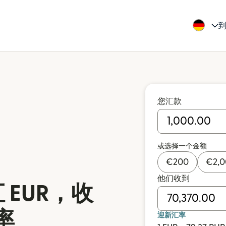
到
您汇款
或选择一个金额
€
200
€
2,
他们收到
 EUR，收
率
迎新汇率