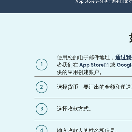
App Store 评分基于所有
使用您的电子邮件地址，
通过我
1
（在新窗
者我们在
App Store
或
Googl
供的应用创建账户。
2
选择货币、要汇出的金额和递送
3
选择收款方式。
4
输入收款人的姓名和信息。