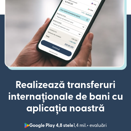
Realizează transferuri
internaționale de bani cu
aplicația noastră
Google Play 4,8 stele
1,4 mil.+ evaluări
(se deschid