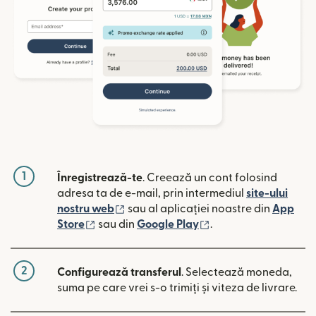
1
Înregistrează-te
. Creează un cont folosind
adresa ta de e-mail, prin intermediul
site-ului
(se deschide într-o fereastră nouă)
nostru web
sau al aplicației noastre din
App
(se deschide într-o fereastră nouă)
(se deschide într-o 
Store
sau din
Google Play
.
2
Configurează transferul
. Selectează moneda,
suma pe care vrei s-o trimiți și viteza de livrare.