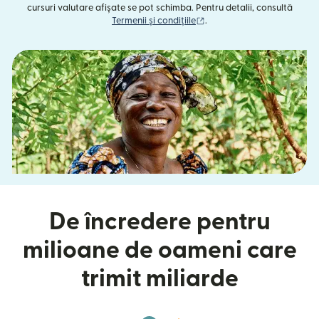
cursuri valutare afișate se pot schimba. Pentru detalii, consultă
(se deschide într-o fereast
Termenii și condițiile
.
De încredere pentru
milioane de oameni care
trimit miliarde