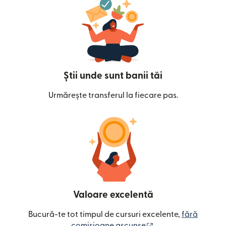
Știi unde sunt banii tăi
Urmărește transferul la fiecare pas.
Valoare excelentă
Bucură-te tot timpul de cursuri excelente,
fără
(se deschide într-o
comisioane ascunse
.