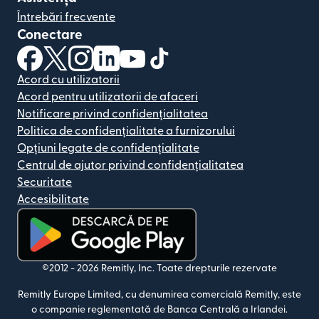
Întrebări frecvente
Conectare
(se deschide într-o fereastră nouă)
(se deschide într-o fereastră nouă)
(se deschide într-o fereastră nouă)
(se deschide într-o fereastră nouă)
(se deschide într-o fereastră nou
(se deschide într-o fereastr
Acord cu utilizatorii
Acord pentru utilizatorii de afaceri
Notificare privind confidențialitatea
Politica de confidențialitate a furnizorului
Opțiuni legate de confidențialitate
Centrul de ajutor privind confidențialitatea
Securitate
Accesibilitate
(se deschide într-o fereastră nouă)
©2012 -
2026
Remitly, Inc.
Toate drepturile rezervate
Remitly Europe Limited, cu denumirea comercială Remitly, este
o companie reglementată de Banca Centrală a Irlandei.