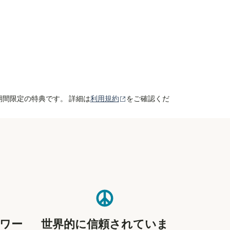
（別ウィンドウで開きます）
期間限定の特典です。 詳細は
利用規約
をご確認くだ
ワー
世界的に信頼されていま