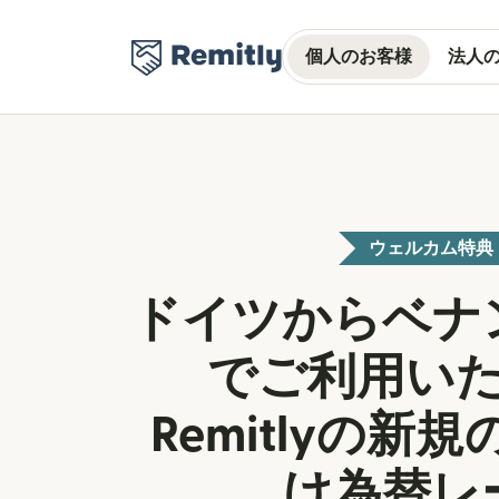
個人のお客様
法人
ウェルカム特典
ドイツからベナ
でご利用い
Remitlyの新
け為替レ