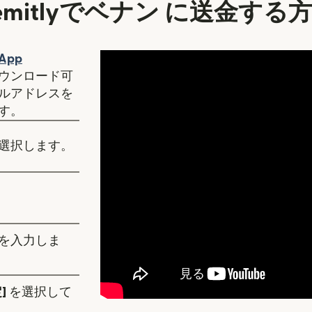
emitlyでベナン に送金する
ンドウで開きます）
App
ます）
ィンドウで開きます）
ウンロード可
ルアドレスを
す。
選択します。
を入力しま
]
を選択して