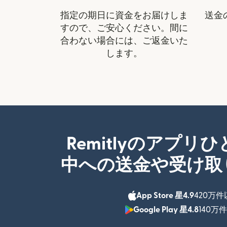
指定の期日に資金をお届けしま
送金
すので、ご安心ください。間に
合わない場合には、ご返金いた
します。
Remitlyのアプリ
中への送金や受け取
App Store 星4.9
420万
Google Play 星4.8
140万