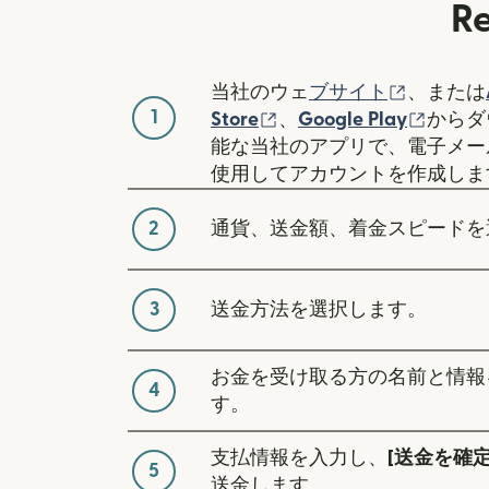
R
（別ウィ
当社のウェ
ブサイト
、または
1
（別ウィンドウで開き
（別ウ
Store
、
Google Play
からダ
能な当社のアプリで、電子メー
使用してアカウントを作成しま
2
通貨、送金額、着金スピードを
3
送金方法を選択します。
お金を受け取る方の名前と情報
4
す。
支払情報を入力し、
[送金を確定
5
送金します。