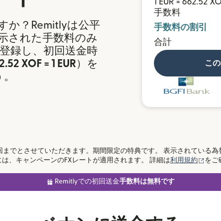
1 EUR = 662.52 X
手数料
？Remitlyは公平
手数料の割引
示された手数料のみ
合計
登録し、初回送金時
2.52 XOF = 1 EUR
）を
この
う。
回までとさせていただきます。期間限定の特典です。 表示されている為
（別
0.00には、キャンペーンのFXレートが適用されます。 詳細は
利用規約
をご
Remitlyでの初回送金
手数料は無料です