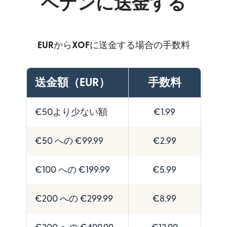
ベナンに送金する
EUR
から
XOF
に送金する場合の手数料
送金額（EUR）
手数料
€50より少ない額
€1.99
€50 への €99.99
€2.99
€100 への €199.99
€5.99
€200 への €299.99
€8.99