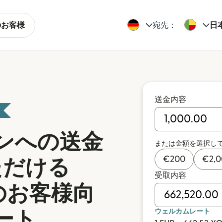
のお客様
宛先：
日
送金内容
ンへの送金
または金額を選択し
€
200
€
2,
ただける
受取内容
規のお客様向
ウェルカムレート
ート