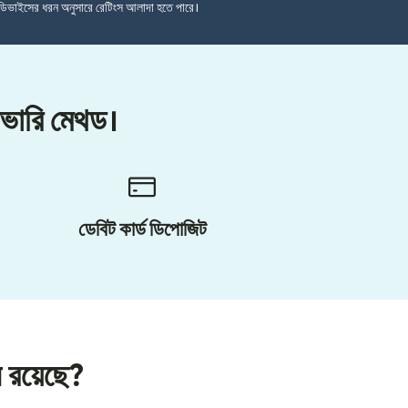
ডিভাইসের ধরন অনুসারে রেটিংস আলাদা হতে পারে।
লিভারি মেথড।
ডেবিট কার্ড ডিপোজিট
ন রয়েছে?