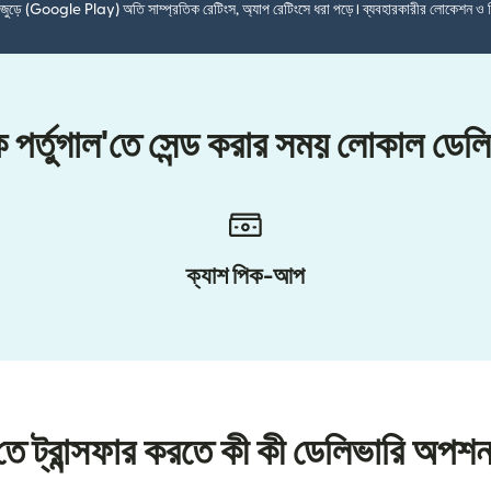
শ জুড়ে (Google Play) অতি সাম্প্রতিক রেটিংস, অ্যাপ রেটিংসে ধরা পড়ে। ব্যবহারকারীর লোকেশন ও 
কে পর্তুগাল'তে সেন্ড করার সময় লোকাল ডে
ক্যাশ পিক-আপ
ল'তে ট্রান্সফার করতে কী কী ডেলিভারি অপশ