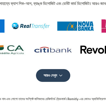
ের সাহায্যে ক্যাশ পিক-আপ, ব্যাঙ্ক ডিপোজিট এবং ডেবিট কার্ড ডিপোজিট। আরও জা
আরও দেখুন
রেড নাম এবং লোগো তাদের সংশ্লিষ্ট মালিকদের রেজিস্টার্ড ট্রেডমার্ক। Remitly-এর কোনও অ্যাফিলিয়েশন 