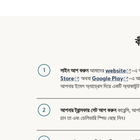
ক
1
(নতু
সাইন আপ করুন
আমাদের
website
-এ 
(নতুন উইন্ডোতে খুলবে)
(নতুন 
Store
অথবা
Google Play
-এ আম
আপনার ইমেল অ্যাড্রেস দিয়ে একটি অ্যাকাউন্ট
2
আপনার ট্রান্সফার সেট আপ করুন
কারেন্সি, আপ
চান তা এবং ডেলিভারি স্পিড বেছে নিন।