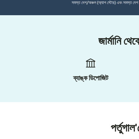
সমস্ত দেশ/অঞ্চল (অ্যাপ স্টোর) এবং সমস্ত দে
জার্মানি থে
ব্যাঙ্ক ডিপোজিট
পর্তুগা