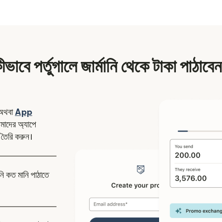
ীভাবে পর্তুগালে জার্মানি থেকে টাকা পাঠাবে
ন উইন্ডোতে খুলবে)
অথবা
App
উইন্ডোতে খুলবে)
াদের অ্যাপে
 তৈরি করুন।
নি কত মানি পাঠাতে