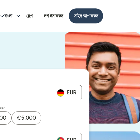
বাংলা
হেল্প
লগ ইন করুন
সাইন আপ করুন
EUR
করুন
000
€
5,000