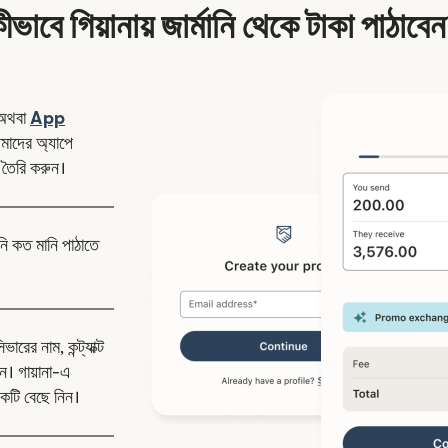
ীভাবে গিয়ানায় জার্মানি থেকে টাকা পাঠাবে
ন উইন্ডোতে খুলবে)
অথবা
App
উইন্ডোতে খুলবে)
াদের অ্যাপে
 তৈরি করুন।
নি কত মানি পাঠাতে
রের নাম, কন্ট্যাক্ট
। গায়ানা-এ
কটি বেছে নিন।