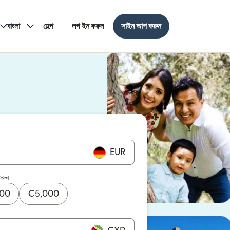
বাংলা
হেল্প
লগ ইন করুন
সাইন আপ করুন
EUR
করুন
000
€
5,000