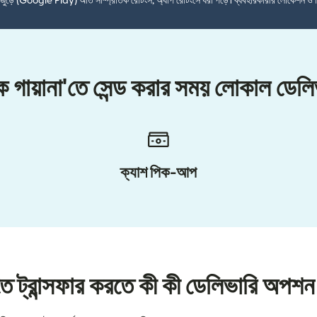
শ জুড়ে (Google Play) অতি সাম্প্রতিক রেটিংস, অ্যাপ রেটিংসে ধরা পড়ে। ব্যবহারকারীর লোকেশন ও 
েকে গায়ানা'তে সেন্ড করার সময় লোকাল ডেল
ক্যাশ পিক-আপ
'তে ট্রান্সফার করতে কী কী ডেলিভারি অপশ