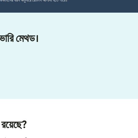
ডিভাইসের ধরন অনুসারে রেটিংস আলাদা হতে পারে।
িভারি মেথড।
ন রয়েছে?