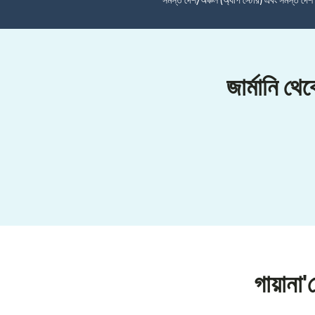
সমস্ত দেশ/অঞ্চল (অ্যাপ স্টোর) এবং সমস্ত দে
জার্মানি থ
গায়ানা