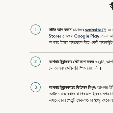
ক
1
(নতু
সাইন আপ করুন
আমাদের
website
-এ 
(নতুন উইন্ডোতে খুলবে)
(নতুন 
Store
অথবা
Google Play
-এ আম
আপনার ইমেল অ্যাড্রেস দিয়ে একটি অ্যাকাউন্ট
2
আপনার ট্রান্সফার সেট আপ করুন
কারেন্সি, আপ
চান তা এবং ডেলিভারি স্পিড বেছে নিন।
3
আপনার ট্রান্সফারের ডিটেলস লিখুন:
আপনার রিসিভা
ডিটেলস এবং ব্যাংক বা পিকআপ ইনফরমেশন দিন
অ্যাভেলেবল পেমেন্ট মেথডগুলোর মধ্যে থেকে এ