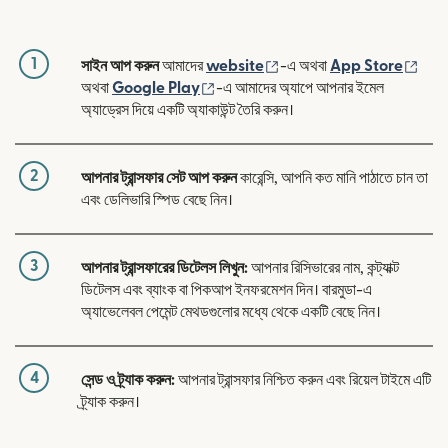
1
(নতুন উইন্ডোতে খুলবে)
(নতুন
সাইন আপ করুন
আমাদের
website
-এ অথবা
App Store
(নতুন উইন্ডোতে খুলবে)
অথবা
Google Play
-এ আমাদের অ্যাপে আপনার ইমেল
অ্যাড্রেস দিয়ে একটি অ্যাকাউন্ট তৈরি করুন।
2
আপনার ট্রান্সফার সেট আপ করুন
কারেন্সি, আপনি কত মানি পাঠাতে চান তা
এবং ডেলিভারি স্পিড বেছে নিন।
3
আপনার ট্রান্সফারের ডিটেলস লিখুন:
আপনার রিসিভারের নাম, কন্ট্যাক্ট
ডিটেলস এবং ব্যাংক বা পিকআপ ইনফরমেশন দিন। বারমুডা-এ
অ্যাভেলেবল পেমেন্ট মেথডগুলোর মধ্যে থেকে একটি বেছে নিন।
4
সেন্ড ও ট্র্যাক করুন:
আপনার ট্রান্সফার নিশ্চিত করুন এবং রিয়েল টাইমে এটি
ট্র্যাক করুন।