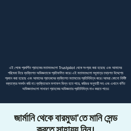
এই পেজে প্রদর্শিত গ্রাহকের মতামতগুলো Trustpilot থেকে সংগ্রহ করা হয়েছে এবং আমাদের
পরিষেবা নিয়ে ব্যক্তিগত অভিজ্ঞতাকে প্রতিফলিত করে। এই মতামতগুলো শুধুমাত্র তথ্যগত উদ্দেশ্যে
প্রদান করা হয়েছে এবং আমাদের গ্রাহকদের ব্যক্তিগত মতামতের প্রতিনিধিত্ব করে। আমরা কোনো নির্দিষ্ট
বক্তব্যের সমর্থন করি না। ব্যক্তিভেদে ফলাফল ভিন্ন হতে পারে, করিডর অনুযায়ী সহ এবং এখানে বর্ণিত
অভিজ্ঞতাগুলো সাধারণ গ্রাহকের অভিজ্ঞতার প্রতিনিধিত্ব নাও করতে পারে।
জার্মানি থেকে বারমুডা'তে মানি সেন্ড
করতে সাহায্য নিন।