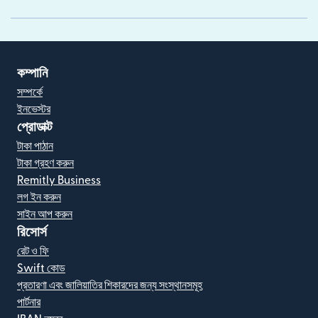
কম্পানি
সম্পর্কে
ইনভেস্টর
প্রোডাক্ট
টাকা পাঠান
টাকা গ্রহণ করুন
Remitly Business
লগ ইন করুন
সাইন আপ করুন
রিসোর্স
রেট ও ফি
Swift কোড
প্রতারণা এবং জালিয়াতির শিকারদের জন্য সংস্থানসমূহ
পার্টনার