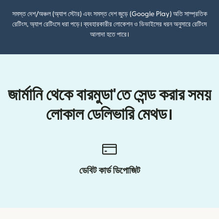
সমস্ত দেশ/অঞ্চল (অ্যাপ স্টোর) এবং সমস্ত দেশ জুড়ে (Google Play) অতি সাম্প্রতিক
রেটিংস, অ্যাপ রেটিংসে ধরা পড়ে। ব্যবহারকারীর লোকেশন ও ডিভাইসের ধরন অনুসারে রেটিংস
আলাদা হতে পারে।
জার্মানি থেকে বারমুডা'তে সেন্ড করার সময়
লোকাল ডেলিভারি মেথড।
ডেবিট কার্ড ডিপোজিট