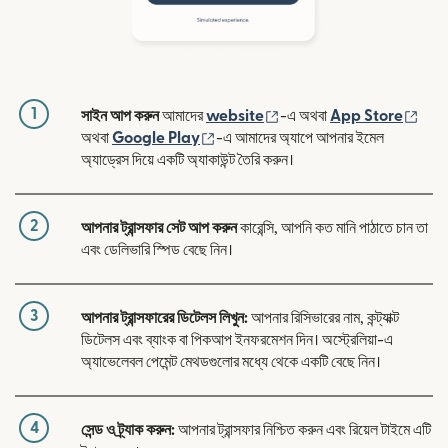
1
(নতুন উইন্ডোতে খুলবে)
(নতুন
সাইন আপ করুন
আমাদের
website
-এ অথবা
App Store
(নতুন উইন্ডোতে খুলবে)
অথবা
Google Play
-এ আমাদের অ্যাপে আপনার ইমেল
অ্যাড্রেস দিয়ে একটি অ্যাকাউন্ট তৈরি করুন।
2
আপনার ট্রান্সফার সেট আপ করুন
কারেন্সি, আপনি কত মানি পাঠাতে চান তা
এবং ডেলিভারি স্পিড বেছে নিন।
3
আপনার ট্রান্সফারের ডিটেলস লিখুন:
আপনার রিসিভারের নাম, কন্ট্যাক্ট
ডিটেলস এবং ব্যাংক বা পিকআপ ইনফরমেশন দিন। অস্ট্রেলিয়া-এ
অ্যাভেলেবল পেমেন্ট মেথডগুলোর মধ্যে থেকে একটি বেছে নিন।
4
সেন্ড ও ট্র্যাক করুন:
আপনার ট্রান্সফার নিশ্চিত করুন এবং রিয়েল টাইমে এটি