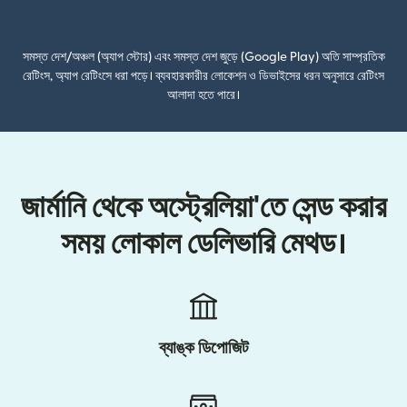
(নতুন উইন্ডোতে খুলবে)
সমস্ত দেশ/অঞ্চল (অ্যাপ স্টোর) এবং সমস্ত দেশ জুড়ে (Google Play) অতি সাম্প্রতিক
রেটিংস, অ্যাপ রেটিংসে ধরা পড়ে। ব্যবহারকারীর লোকেশন ও ডিভাইসের ধরন অনুসারে রেটিংস
আলাদা হতে পারে।
জার্মানি থেকে অস্ট্রেলিয়া'তে সেন্ড করার
সময় লোকাল ডেলিভারি মেথড।
ব্যাঙ্ক ডিপোজিট