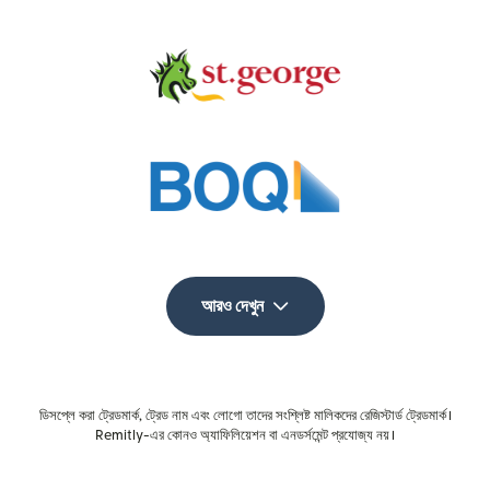
আরও দেখুন
ডিসপ্লে করা ট্রেডমার্ক, ট্রেড নাম এবং লোগো তাদের সংশ্লিষ্ট মালিকদের রেজিস্টার্ড ট্রেডমার্ক।
Remitly-এর কোনও অ্যাফিলিয়েশন বা এনডর্সমেন্ট প্রযোজ্য নয়।