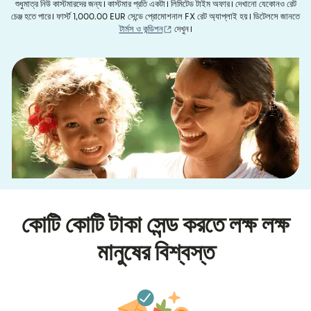
শুধুমাত্র নিউ কাস্টমারদের জন্য। কাস্টমার প্রতি একটা। লিমিটেড টাইম অফার। দেখানো যেকোনও রেট
চেঞ্জ হতে পারে। ফার্স্ট 1,000.00 EUR সেন্ডে প্রোমোশনাল FX রেট অ্যাপ্লাই হয়। ডিটেলসে জানতে
(নতুন উইন্ডোতে খুলবে)
টার্মস ও কন্ডিশন
দেখুন।
কোটি কোটি টাকা সেন্ড করতে লক্ষ লক্ষ
মানুষের বিশ্বস্ত