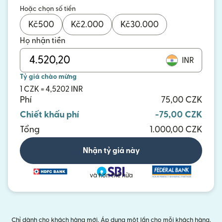
Hoặc chọn số tiền
Kč
500
Kč
2.000
Kč
30.000
Họ nhận tiền
INR
Tỷ giá chào mừng
1 CZK = 4,5202 INR
Phí
75,00 CZK
Chiết khấu phí
-75,00 CZK
Tổng
1.000,00 CZK
Nhận tỷ giá này
và hơn thế nữa
Chỉ dành cho khách hàng mới. Áp dụng một lần cho mỗi khách hàng.