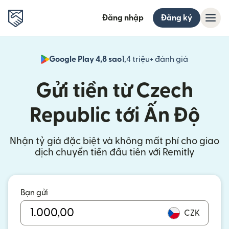
Đăng nhập
Đăng ký
Google Play 4,8 sao
1,4 triệu+ đánh giá
(mở trong 
Gửi tiền từ Czech
Republic tới Ấn Độ
Nhận tỷ giá đặc biệt và không mất phí cho giao
dịch chuyển tiền đầu tiên với Remitly
Bạn gửi
CZK