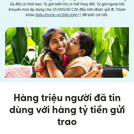
Ưu đãi có thời hạn. Tỷ giá hiển thị có thể thay đổi. Tỷ giá ngoại hối
khuyến mại áp dụng cho 25.000,00 CZK đầu tiên được gửi đi. Tham
(mở trong cửa sổ mới)
khảo
Điều khoản và Điều kiện
để biết chi tiết.
Hàng triệu người đã tin
dùng với hàng tỷ tiền gửi
trao