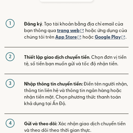
1
Đăng ký
. Tạo tài khoản bằng địa chỉ email của
(mở trong cửa sổ mới)
bạn thông qua
trang web
hoặc ứng dụng của
(mở trong cửa sổ mới)
(mở
chúng tôi trên
App Store
hoặc
Google Play
.
2
Thiết lập giao dịch chuyển tiền
. Chọn đơn vị tiền
tệ, số tiền bạn muốn gửi và tốc độ nhận tiền.
3
Nhập thông tin chuyển tiền:
Điền tên người nhận,
thông tin liên hệ và thông tin ngân hàng hoặc
nhận tiền mặt. Chọn phương thức thanh toán
khả dụng tại Ấn Độ.
4
Gửi và theo dõi:
Xác nhận giao dịch chuyển tiền
và theo dõi theo thời gian thực.