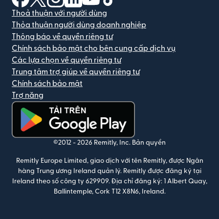
Thoả thuận với người dùng
Thỏa thuận người dùng doanh nghiệp
Thông báo về quyền riêng tư
Chính sách bảo mật cho bên cung cấp dịch vụ
Các lựa chọn về quyền riêng tư
Trung tâm trợ giúp về quyền riêng tư
Chính sách bảo mật
Trợ năng
(mở trong cửa sổ mới)
©2012 -
2026
Remitly, Inc.
Bản quyền
Remitly Europe Limited, giao dịch với tên Remitly, được Ngân
hàng Trung ương Ireland quản lý. Remitly được đăng ký tại
Ireland theo số công ty 629909. Địa chỉ đăng ký: 1 Albert Quay,
Ballintemple, Cork T12 X8N6, Ireland.