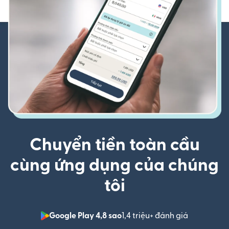
Chuyển tiền toàn cầu
cùng ứng dụng của chúng
tôi
Google Play 4,8 sao
1,4 triệu+ đánh giá
(mở trong 