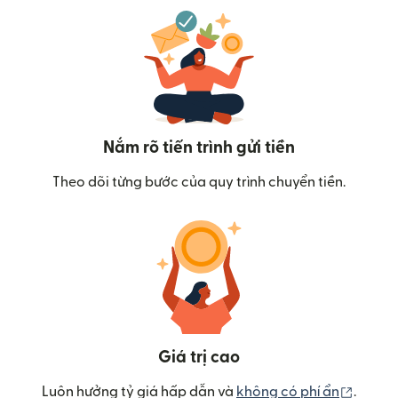
Nắm rõ tiến trình gửi tiền
Theo dõi từng bước của quy trình chuyển tiền.
Giá trị cao
(mở tr
Luôn hưởng tỷ giá hấp dẫn và
không có phí ẩn
.