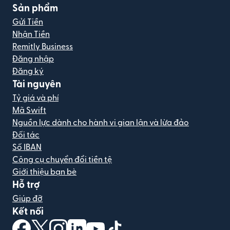
Sản phẩm
Gửi Tiền
Nhận Tiền
Remitly Business
Đăng nhập
Đăng ký
Tài nguyên
Tỷ giá và phí
Mã Swift
Nguồn lực dành cho hành vi gian lận và lừa đảo
Đối tác
Số IBAN
Công cụ chuyển đổi tiền tệ
Giới thiệu bạn bè
Hỗ trợ
Giúp đỡ
Kết nối
(mở trong cửa sổ mới)
(mở trong cửa sổ mới)
(mở trong cửa sổ mới)
(mở trong cửa sổ mới)
(mở trong cửa sổ mới)
(mở trong cửa sổ mới)