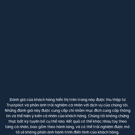
Đánh giá của khách hàng hiển thị trên trang này được thu thập từ
Trustpilot và phản ánh trải nghiệm cá nhân với dịch vụ của chúng tôi.
Những đánh giá này được cung cấp chỉ nhằm mục đích cung cấp thông
tin và thể hiện ý kiến cá nhân của khách hàng. Chúng tôi không chứng
thực bất kỳ tuyên bố cụ thể nào. Kết quả có thể khác nhau tùy theo
từng cá nhân, bao gồm theo hành lang, và có thể trải nghiệm được mô
tả sẽ không phản ánh hành trình điển hình của khách hàng.