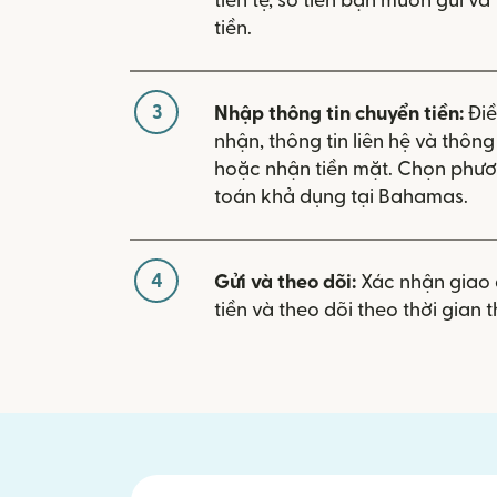
tiền tệ, số tiền bạn muốn gửi v
tiền.
3
Nhập thông tin chuyển tiền:
Điề
nhận, thông tin liên hệ và thôn
hoặc nhận tiền mặt. Chọn phươ
toán khả dụng tại Bahamas.
4
Gửi và theo dõi:
Xác nhận giao 
tiền và theo dõi theo thời gian t