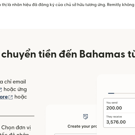
 thị là nhãn hiệu đã đăng ký của chủ sở hữu tương ứng. Remitly không 
chuyển tiền đến Bahamas t
a chỉ email
(mở trong cửa sổ mới)
hoặc ứng
(mở trong cửa sổ mới)
ore
hoặc
 mới)
. Chọn đơn vị