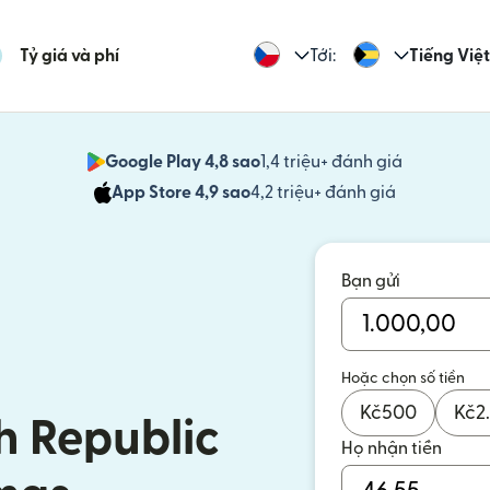
Tỷ giá và phí
Tới:
Tiếng Việt
Google Play 4,8 sao
1,4 triệu+ đánh giá
(mở trong 
App Store 4,9 sao
4,2 triệu+ đánh giá
(mở trong c
Bạn gửi
Hoặc chọn số tiền
Kč
500
Kč
2
h Republic
Họ nhận tiền