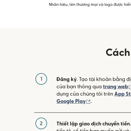
Nhãn hiệu, tên thương mại và logo được hiển
Cách 
1
Đăng ký
. Tạo tài khoản bằng đị
của bạn thông qua
trang web
dụng của chúng tôi trên
App St
(mở trong cửa sổ
Google Play
.
2
Thiết lập giao dịch chuyển tiền