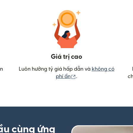
Giá trị cao
ển
Luôn hưởng tỷ giá hấp dẫn và
không có
(mở trong cửa sổ mới)
phí ẩn
.
ch
ầu cùng ứng