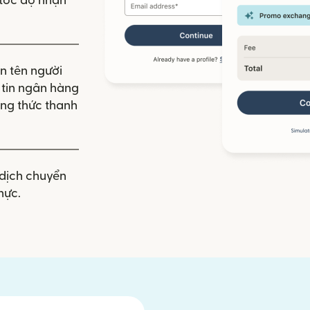
à tốc độ nhận
n tên người
g tin ngân hàng
ng thức thanh
dịch chuyển
hực.