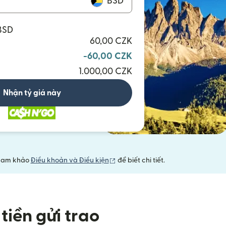
BSD
 BSD
60,00 CZK
-60,00 CZK
1.000,00 CZK
Nhận tỷ giá này
(mở trong cửa sổ mới)
 Tham khảo
Điều khoản và Điều kiện
để biết chi tiết.
tiền gửi trao