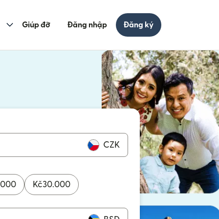
Giúp đỡ
Đăng nhập
Đăng ký
cửa sổ mới)
ửa sổ mới)
CZK
.000
Kč
30.000