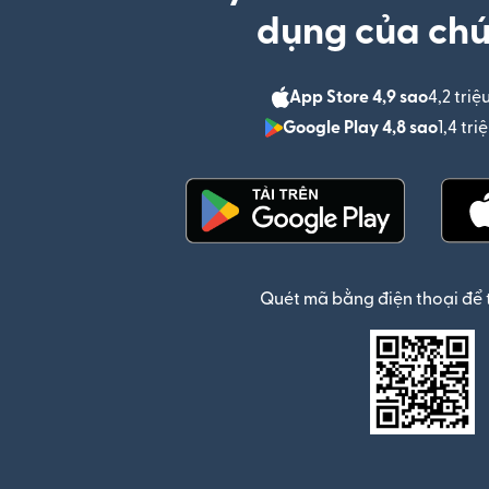
dụng của chú
App Store 4,9 sao
4,2 triệ
Google Play 4,8 sao
1,4 tr
(mở trong cửa sổ mới)
Quét mã bằng điện thoại để 