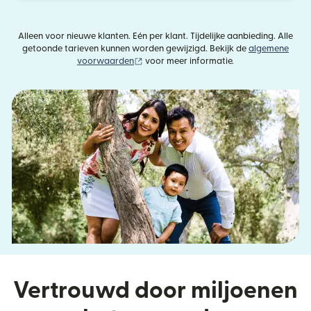
Alleen voor nieuwe klanten. Eén per klant. Tijdelijke aanbieding. Alle
getoonde tarieven kunnen worden gewijzigd. Bekijk de
algemene
(wordt geopend in een nieuw venster)
voorwaarden
voor meer informatie.
Vertrouwd door miljoenen