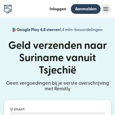
Inloggen
Aanmelden
Google Play 4,8 sterren
1,4 mln+ beoordelingen
(wordt
Geld verzenden naar
Suriname vanuit
Tsjechië
Geen vergoedingen bij je eerste overschrijving
met Remitly
U stuurt