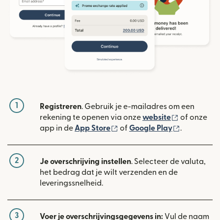
1
Registreren
. Gebruik je e-mailadres om een
(wordt geop
rekening te openen via onze
website
of onze
(wordt geopend in een nieuw
(wordt geo
app in de
App Store
of
Google Play
.
2
Je overschrijving instellen
. Selecteer de valuta,
het bedrag dat je wilt verzenden en de
leveringssnelheid.
3
Voer je overschrijvingsgegevens in:
Vul de naam