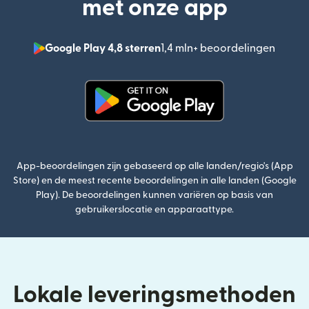
met onze app
Google Play 4,8 sterren
1,4 mln+ beoordelingen
(wordt
(wordt geopend in een nieuw v
App-beoordelingen zijn gebaseerd op alle landen/regio's (App
Store) en de meest recente beoordelingen in alle landen (Google
Play). De beoordelingen kunnen variëren op basis van
gebruikerslocatie en apparaattype.
Lokale leveringsmethoden