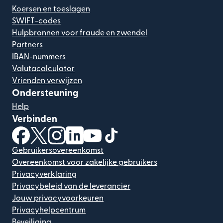
Koersen en toeslagen
SWIFT-codes
Hulpbronnen voor fraude en zwendel
Partners
IBAN-nummers
Valutacalculator
Vrienden verwijzen
Ondersteuning
Help
Verbinden
(wordt geopend in een nieuw venster)
(wordt geopend in een nieuw venster)
(wordt geopend in een nieuw venster)
(wordt geopend in een nieuw venster)
(wordt geopend in een nieuw ven
(wordt geopend in een nieuw
Gebruikersovereenkomst
Overeenkomst voor zakelijke gebruikers
Privacyverklaring
Privacybeleid van de leverancier
Jouw privacyvoorkeuren
Privacyhelpcentrum
Beveiliging