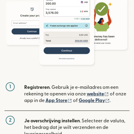
1
Registreren
. Gebruik je e-mailadres om een
(wordt geop
rekening te openen via onze
website
of onze
(wordt geopend in een nieuw
(wordt geo
app in de
App Store
of
Google Play
.
2
Je overschrijving instellen
. Selecteer de valuta,
het bedrag dat je wilt verzenden en de
leveringssnelheid.