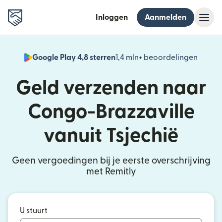
Inloggen
Aanmelden
Google Play 4,8 sterren
1,4 mln+ beoordelingen
(wordt
Geld verzenden naar
Congo-Brazzaville
vanuit Tsjechië
Geen vergoedingen bij je eerste overschrijving
met Remitly
U stuurt