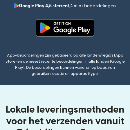
Google Play 4,8 sterren
1,4 mln+ beoordelingen
(wordt
(wordt geopend in een nieuw v
App-beoordelingen zijn gebaseerd op alle landen/regio's (App
Store) en de meest recente beoordelingen in alle landen (Google
Play). De beoordelingen kunnen variëren op basis van
gebruikerslocatie en apparaattype.
Lokale leveringsmethoden
voor het verzenden vanuit