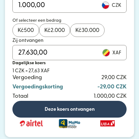
CZK
Of selecteer een bedrag
Kč
500
Kč
2.000
Kč
30.000
Zij ontvangen
XAF
Dagelijkse koers
1 CZK = 27,63 XAF
Vergoeding
29,00 CZK
Vergoedingskorting
-29,00 CZK
Totaal
1.000,00 CZK
Deze koers ontvangen
en meer