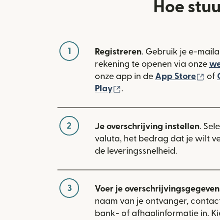
Hoe stuu
1
Registreren
. Gebruik je e-mail
rekening te openen via onze
we
(wo
onze app in de
App Store
of
(wordt geopend in een n
Play
.
2
Je overschrijving instellen
. Sel
valuta, het bedrag dat je wilt 
de leveringssnelheid.
3
Voer je overschrijvingsgegevens
naam van je ontvanger, conta
bank- of afhaalinformatie in. Ki