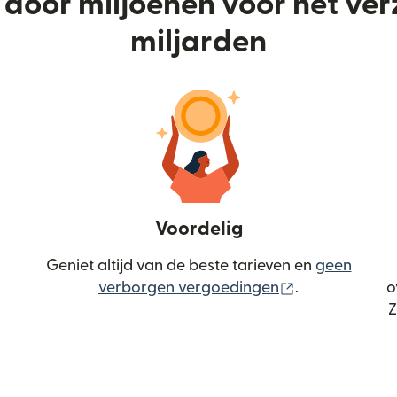
door miljoenen voor het ve
miljarden
Voordelig
Geniet altijd van de beste tarieven en
geen
(wordt geopen
verborgen vergoedingen
.
o
Z