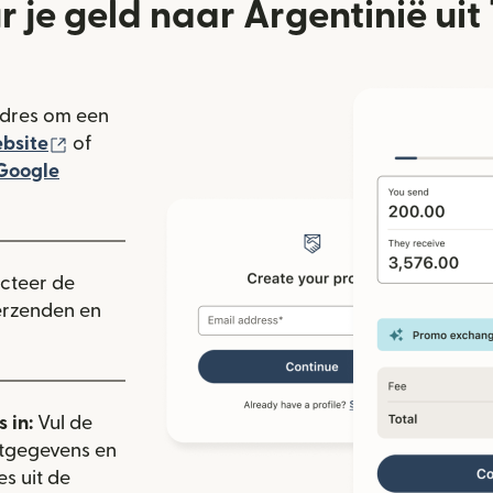
r je geld naar Argentinië uit 
adres om een
(wordt geopend in een nieuw venster)
bsite
of
rdt geopend in een nieuw venster)
Google
ieuw venster)
ecteer de
verzenden en
 in:
Vul de
ctgegevens en
es uit de