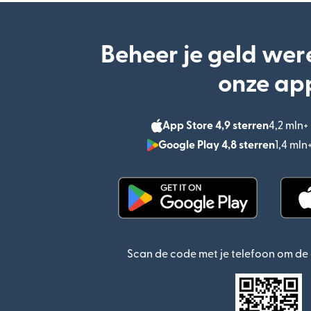
Beheer je geld wer
onze ap
App Store 4,9 sterren
4,2 mln
Google Play 4,8 sterren
1,4 ml
(wordt geopend in een n
Scan de code met je telefoon om d