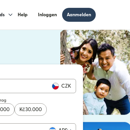
ds
Help
Inloggen
Aanmelden
 geopend in een nieuw venster)
geopend in een nieuw venster)
CZK
drag
.000
Kč
30.000