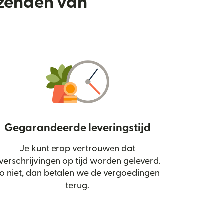
rzenden van
Gegarandeerde leveringstijd
Je kunt erop vertrouwen dat
d in een nieuw venster)
verschrijvingen op tijd worden geleverd.
o niet, dan betalen we de vergoedingen
terug.