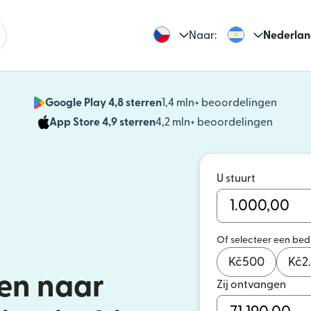
Naar:
Nederlan
Google Play 4,8 sterren
1,4 mln+ beoordelingen
(wordt
App Store 4,9 sterren
4,2 mln+ beoordelingen
(wordt 
U stuurt
Of selecteer een be
Kč
500
Kč
2
en naar
Zij ontvangen