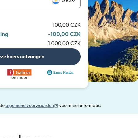
ARS
100,00 CZK
ing
-100,00 CZK
1.000,00 CZK
ze koers ontvangen
en meer
(wordt geopend in een nieuw venster)
 de
algemene voorwaarden
voor meer informatie.