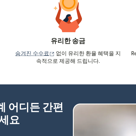
유리한 송금
(새 창에서 열림)
숨겨진 수수료
없이 유리한 환율 혜택을 지
R
속적으로 제공해 드립니다.
세계 어디든 간편
하세요