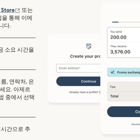
에서 열림)
(새 창에서 열림)
 Store
또는
y 앱을 통해 이메
니다.
송금 소요 시간을
름, 연락처, 은
세요. 아제르
법 중에서 선택
실시간으로 추