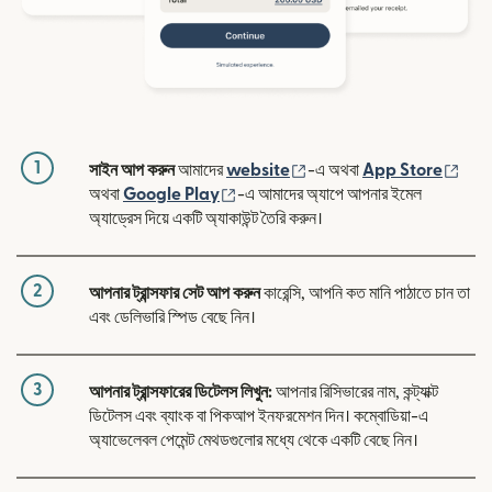
1
(নতুন উইন্ডোতে খুলবে)
(নতুন
সাইন আপ করুন
আমাদের
website
-এ অথবা
App Store
(নতুন উইন্ডোতে খুলবে)
অথবা
Google Play
-এ আমাদের অ্যাপে আপনার ইমেল
অ্যাড্রেস দিয়ে একটি অ্যাকাউন্ট তৈরি করুন।
2
আপনার ট্রান্সফার সেট আপ করুন
কারেন্সি, আপনি কত মানি পাঠাতে চান তা
এবং ডেলিভারি স্পিড বেছে নিন।
3
আপনার ট্রান্সফারের ডিটেলস লিখুন:
আপনার রিসিভারের নাম, কন্ট্যাক্ট
ডিটেলস এবং ব্যাংক বা পিকআপ ইনফরমেশন দিন। কম্বোডিয়া-এ
অ্যাভেলেবল পেমেন্ট মেথডগুলোর মধ্যে থেকে একটি বেছে নিন।