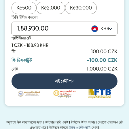
Kč
500
Kč
2,000
Kč
30,000
তিনি রিসিভ করবেন
KHR
প্রতিদিনের রেট
1 CZK = 188.93 KHR
ফি
100.00 CZK
ফি ডিসকাউন্ট
-100.00 CZK
মোট
1,000.00 CZK
এই রেটটি পান
এবং আরও
শুধুমাত্র নিউ কাস্টমারদের জন্য। কাস্টমার প্রতি একটা। লিমিটেড টাইম অফার। দেখানো যেকোনও রেট
(নতুন উইন্ডোতে খুলবে)
চেঞ্জ হতে পারে। ডিটেলসে জানতে
টার্মস ও কন্ডিশন
দেখুন।