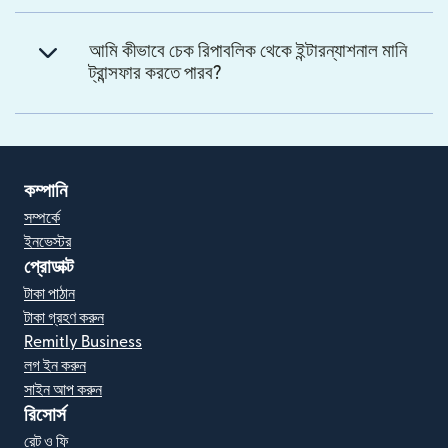
আমি কীভাবে চেক রিপাবলিক থেকে ইন্টারন্যাশনাল মানি
ট্রান্সফার করতে পারব?
কম্পানি
সম্পর্কে
ইনভেস্টর
প্রোডাক্ট
টাকা পাঠান
টাকা গ্রহণ করুন
Remitly Business
লগ ইন করুন
সাইন আপ করুন
রিসোর্স
রেট ও ফি