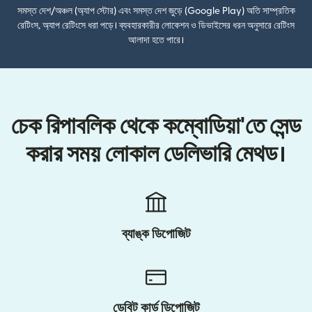
সমস্ত দেশ/অঞ্চল (অ্যাপ স্টোর) এবং সমস্ত দেশ জুড়ে (Google Play) অতি সাম্প্রতিক
রেটিংস, অ্যাপ রেটিংসে ধরা পড়ে। ব্যবহারকারীর লোকেশন ও ডিভাইসের ধরন অনুসারে রেটিংস
আলাদা হতে পারে।
চেক রিপাবলিক থেকে কম্বোডিয়া'তে সেন্ড
করার সময় লোকাল ডেলিভারি মেথড।
ব্যাঙ্ক ডিপোজিট
ডেবিট কার্ড ডিপোজিট