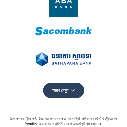
আরও দেখুন
ডিসপ্লে করা ট্রেডমার্ক, ট্রেড নাম এবং লোগো তাদের সংশ্লিষ্ট মালিকদের রেজিস্টার্ড ট্রেডমার্ক।
Remitly-এর কোনও অ্যাফিলিয়েশন বা এনডর্সমেন্ট প্রযোজ্য নয়।