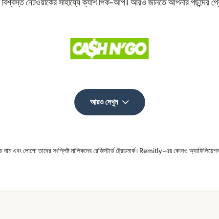
 বিশ্বস্ত নেটওয়ার্কের সাহায্যে ক্যাশ পিক-আপ। আরও জানতে আপনার পছন্দের প্
আরও দেখুন
রেড নাম এবং লোগো তাদের সংশ্লিষ্ট মালিকদের রেজিস্টার্ড ট্রেডমার্ক। Remitly-এর কোনও অ্যাফিলিয়েশন 