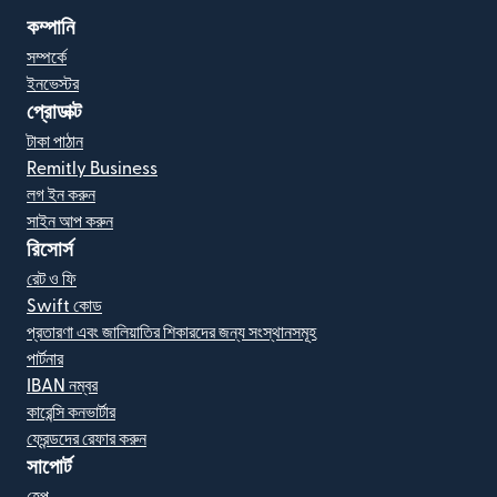
কম্পানি
সম্পর্কে
ইনভেস্টর
প্রোডাক্ট
টাকা পাঠান
Remitly Business
লগ ইন করুন
সাইন আপ করুন
রিসোর্স
রেট ও ফি
Swift কোড
প্রতারণা এবং জালিয়াতির শিকারদের জন্য সংস্থানসমূহ
পার্টনার
IBAN নম্বর
কারেন্সি কনভার্টার
ফ্রেন্ডদের রেফার করুন
সাপোর্ট