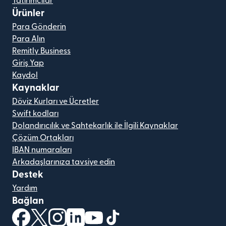
Yatırımcılar
Ürünler
Para Gönderin
Para Alın
Remitly Business
Giriş Yap
Kaydol
Kaynaklar
Döviz Kurları ve Ücretler
Swift kodları
Dolandırıcılık ve Sahtekarlık ile İlgili Kaynaklar
Çözüm Ortakları
IBAN numaraları
Arkadaşlarınıza tavsiye edin
Destek
Yardım
Bağlan
(yeni pencerede açılır)
(yeni pencerede açılır)
(yeni pencerede açılır)
(yeni pencerede açılır)
(yeni pencerede açılır)
(yeni pencerede açılır)