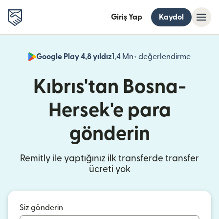
Giriş Yap
Kaydol
Google Play 4,8 yıldız
1,4 Mn+ değerlendirme
(yeni pe
Kıbrıs'tan Bosna-
Hersek'e para
gönderin
Remitly ile yaptığınız ilk transferde transfer
ücreti yok
Siz gönderin