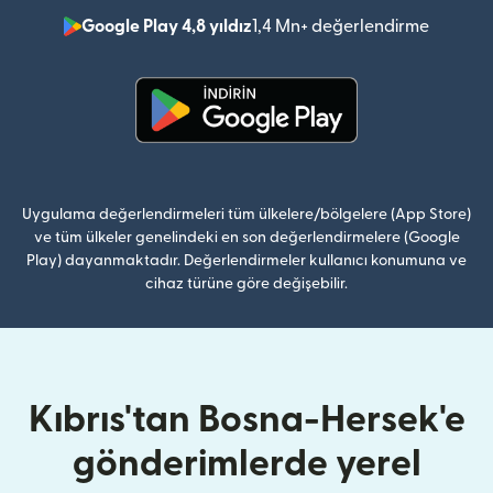
Google Play 4,8 yıldız
1,4 Mn+ değerlendirme
(yeni pe
(yeni pencerede açılır)
Uygulama değerlendirmeleri tüm ülkelere/bölgelere (App Store)
ve tüm ülkeler genelindeki en son değerlendirmelere (Google
Play) dayanmaktadır. Değerlendirmeler kullanıcı konumuna ve
cihaz türüne göre değişebilir.
Kıbrıs'tan Bosna-Hersek'e
gönderimlerde yerel