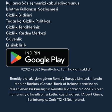
Kullanıcı Sözleşmemizi kabul ediyorsunuz
İşletme Kullanıcısı Sözleşmesi
Gizlilik Bildirimi
Tedarikçi Gizlilik Politikası
Gizlilik Tercihleriniz
Gizlilik Yardım Merkezi
Güvenlik
Erişilebilirlik
(yeni pencerede açılır)
©2012 -
2026
Remitly, Inc.
Tüm hakları saklıdır
Remitly olarak işlem gören Remitly Europe Limited, İrlanda
Merkez Bankası (Central Bank of Ireland) tarafından
düzenlenen bir kuruluştur. Remitly, İrlanda'da 629909 şirket
numarasıyla kayıtlı bir şirkettir. Kayıtlı adresi: 1 Albert Quay,
Ballintemple, Cork T12 X8N6, Ireland.