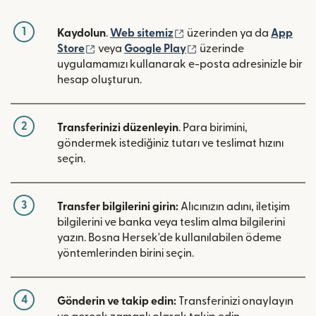
1
(yeni pencerede açılır)
Kaydolun
.
Web sitemiz
üzerinden ya da
App
(yeni pencerede açılır)
(yeni pencerede açılır)
Store
veya
Google Play
üzerinde
uygulamamızı kullanarak e-posta adresinizle bir
hesap oluşturun.
2
Transferinizi düzenleyin
. Para birimini,
göndermek istediğiniz tutarı ve teslimat hızını
seçin.
3
Transfer bilgilerini girin:
Alıcınızın adını, iletişim
bilgilerini ve banka veya teslim alma bilgilerini
yazın. Bosna Hersek'de kullanılabilen ödeme
yöntemlerinden birini seçin.
4
Gönderin ve takip edin:
Transferinizi onaylayın