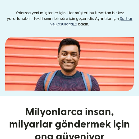
Yalnızca yeni müşteriler için. Her müşteri bu fırsattan bir kez
yararlanabilir. Teklif sınırlı bir süre için geçerlidir. Ayrıntılar için
Şartlar
(yeni pencerede açılır)
ve Koşullar'a
bakın.
Milyonlarca insan,
milyarlar göndermek için
ona güveniyor