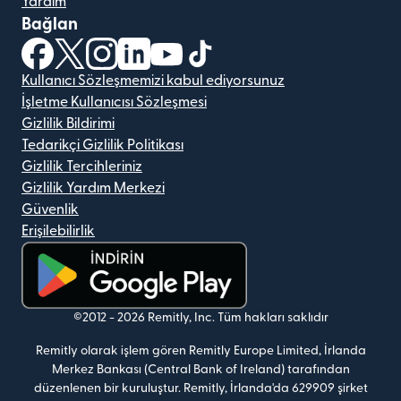
Yardım
Bağlan
(yeni pencerede açılır)
(yeni pencerede açılır)
(yeni pencerede açılır)
(yeni pencerede açılır)
(yeni pencerede açılır)
(yeni pencerede açılır)
Kullanıcı Sözleşmemizi kabul ediyorsunuz
İşletme Kullanıcısı Sözleşmesi
Gizlilik Bildirimi
Tedarikçi Gizlilik Politikası
Gizlilik Tercihleriniz
Gizlilik Yardım Merkezi
Güvenlik
Erişilebilirlik
(yeni pencerede açılır)
©2012 -
2026
Remitly, Inc.
Tüm hakları saklıdır
Remitly olarak işlem gören Remitly Europe Limited, İrlanda
Merkez Bankası (Central Bank of Ireland) tarafından
düzenlenen bir kuruluştur. Remitly, İrlanda'da 629909 şirket