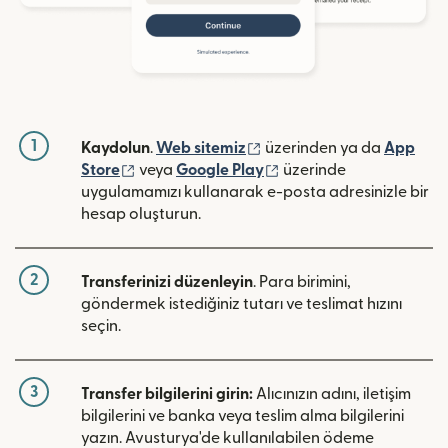
1
(yeni pencerede açılır)
Kaydolun
.
Web sitemiz
üzerinden ya da
App
(yeni pencerede açılır)
(yeni pencerede açılır)
Store
veya
Google Play
üzerinde
uygulamamızı kullanarak e-posta adresinizle bir
hesap oluşturun.
2
Transferinizi düzenleyin
. Para birimini,
göndermek istediğiniz tutarı ve teslimat hızını
seçin.
3
Transfer bilgilerini girin:
Alıcınızın adını, iletişim
bilgilerini ve banka veya teslim alma bilgilerini
yazın. Avusturya'de kullanılabilen ödeme