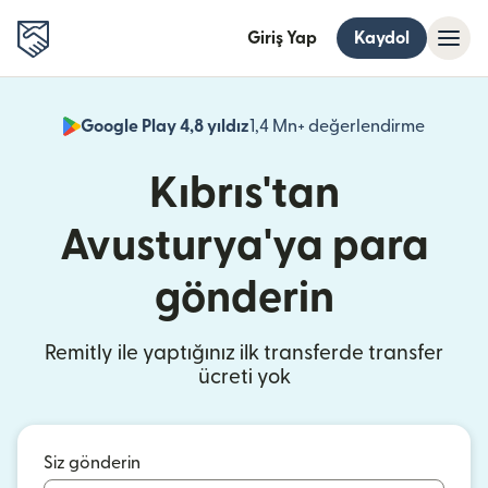
Giriş Yap
Kaydol
Google Play 4,8 yıldız
1,4 Mn+ değerlendirme
(yeni pe
Kıbrıs'tan
Avusturya'ya para
gönderin
Remitly ile yaptığınız ilk transferde transfer
ücreti yok
Siz gönderin