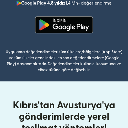
Google Play 4,8 yıldız
1,4 Mn+ değerlendirme
(yeni pe
(yeni pencerede açılır)
Uygulama değerlendirmeleri tüm ülkelere/bölgelere (App Store)
ve tüm ülkeler genelindeki en son değerlendirmelere (Google
Play) dayanmaktadır. Değerlendirmeler kullanıcı konumuna ve
cihaz türüne göre değişebilir.
Kıbrıs'tan Avusturya'ya
gönderimlerde yerel