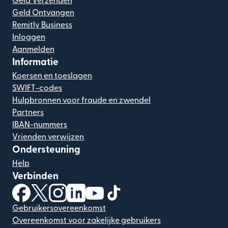
Geld Verzenden
Geld Ontvangen
Remitly Business
Inloggen
Aanmelden
Informatie
Koersen en toeslagen
SWIFT-codes
Hulpbronnen voor fraude en zwendel
Partners
IBAN-nummers
Vrienden verwijzen
Ondersteuning
Help
Verbinden
(wordt geopend in een nieuw venster)
(wordt geopend in een nieuw venster)
(wordt geopend in een nieuw venster)
(wordt geopend in een nieuw venster)
(wordt geopend in een nieuw ven
(wordt geopend in een nieuw
Gebruikersovereenkomst
Overeenkomst voor zakelijke gebruikers