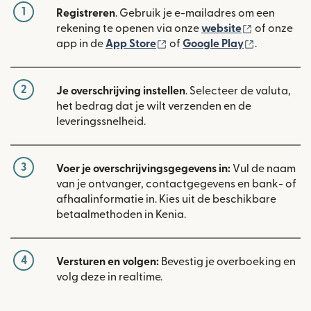
1
Registreren
. Gebruik je e-mailadres om een
(wordt geop
rekening te openen via onze
website
of onze
(wordt geopend in een nieuw
(wordt geo
app in de
App Store
of
Google Play
.
2
Je overschrijving instellen
. Selecteer de valuta,
het bedrag dat je wilt verzenden en de
leveringssnelheid.
3
Voer je overschrijvingsgegevens in:
Vul de naam
van je ontvanger, contactgegevens en bank- of
afhaalinformatie in. Kies uit de beschikbare
betaalmethoden in Kenia.
4
Versturen en volgen:
Bevestig je overboeking en
volg deze in realtime.