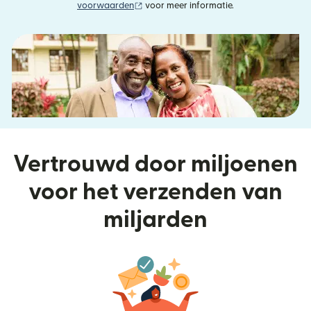
(wordt geopend in een nieuw venster)
voorwaarden
voor meer informatie.
Vertrouwd door miljoenen
voor het verzenden van
miljarden