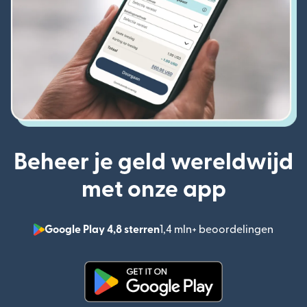
Beheer je geld wereldwijd
met onze app
Google Play 4,8 sterren
1,4 mln+ beoordelingen
(wordt