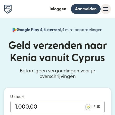
Inloggen
Aanmelden
Google Play 4,8 sterren
1,4 mln+ beoordelingen
(wordt
Geld verzenden naar
Kenia vanuit Cyprus
Betaal geen vergoedingen voor je
overschrijvingen
U stuurt
EUR