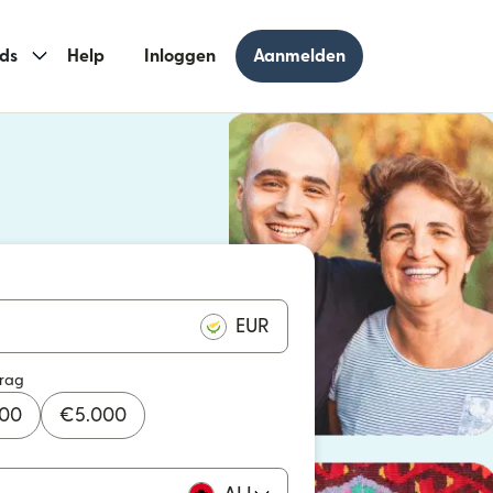
ds
Help
Inloggen
Aanmelden
 geopend in een nieuw venster)
geopend in een nieuw venster)
EUR
drag
000
€
5.000