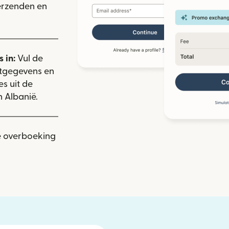
verzenden en
 in:
Vul de
ctgegevens en
es uit de
 Albanië.
e overboeking