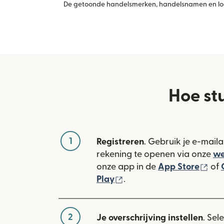
De getoonde handelsmerken, handelsnamen en logo
Hoe st
1
Registreren
. Gebruik je e-mail
rekening te openen via onze
we
(wo
onze app in de
App Store
of
(wordt geopend in een n
Play
.
2
Je overschrijving instellen
. Sel