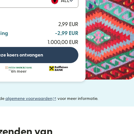
ALL
2,99 EUR
ing
-2,99 EUR
1.000,00 EUR
ze koers ontvangen
en meer
(wordt geopend in een nieuw venster)
 de
algemene voorwaarden
voor meer informatie.
rzenden van