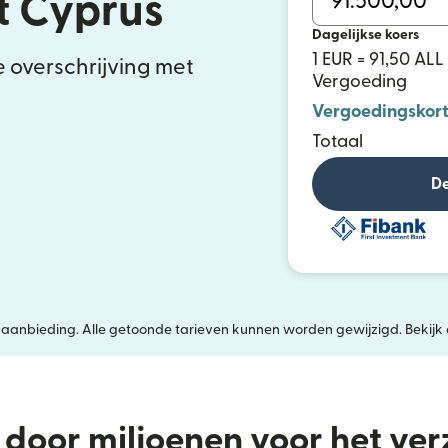
t Cyprus
Dagelijkse koers
1 EUR = 91,50 ALL
e overschrijving met
Vergoeding
Vergoedingskort
Totaal
De
jke aanbieding. Alle getoonde tarieven kunnen worden gewijzigd. Bekijk
door miljoenen voor het ve