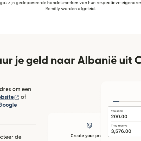
's zijn gedeponeerde handelsmerken van hun respectieve eigenaren.
Remitly worden afgeleid.
uur je geld naar Albanië uit 
adres om een
(wordt geopend in een nieuw venster)
bsite
of
rdt geopend in een nieuw venster)
Google
ieuw venster)
ecteer de