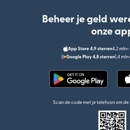
Beheer je geld wer
onze ap
App Store 4,9 sterren
4,2 mln
Google Play 4,8 sterren
1,4 ml
(wordt geopend in een n
Scan de code met je telefoon om d