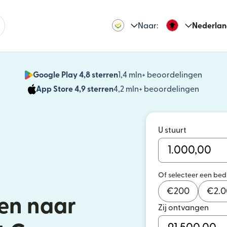
Naar:
Nederlan
Google Play 4,8 sterren
1,4 mln+ beoordelingen
(wordt
App Store 4,9 sterren
4,2 mln+ beoordelingen
(wordt 
U stuurt
Of selecteer een be
€
200
€
2.
en naar
Zij ontvangen