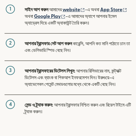
1
(নতুন উইন্ডোতে খুলবে)
(নতুন
সাইন আপ করুন
আমাদের
website
-এ অথবা
App Store
(নতুন উইন্ডোতে খুলবে)
অথবা
Google Play
-এ আমাদের অ্যাপে আপনার ইমেল
অ্যাড্রেস দিয়ে একটি অ্যাকাউন্ট তৈরি করুন।
2
আপনার ট্রান্সফার সেট আপ করুন
কারেন্সি, আপনি কত মানি পাঠাতে চান তা
এবং ডেলিভারি স্পিড বেছে নিন।
3
আপনার ট্রান্সফারের ডিটেলস লিখুন:
আপনার রিসিভারের নাম, কন্ট্যাক্ট
ডিটেলস এবং ব্যাংক বা পিকআপ ইনফরমেশন দিন। উরুগুয়ে-এ
অ্যাভেলেবল পেমেন্ট মেথডগুলোর মধ্যে থেকে একটি বেছে নিন।
4
সেন্ড ও ট্র্যাক করুন:
আপনার ট্রান্সফার নিশ্চিত করুন এবং রিয়েল টাইমে এটি
ট্র্যাক করুন।