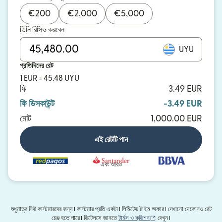
€
200
€
2,000
€
5,000
তিনি রিসিভ করবেন
UYU
প্রতিদিনের রেট
1 EUR = 45.48 UYU
ফি
3.49 EUR
ফি ডিসকাউন্ট
-3.49 EUR
মোট
1,000.00 EUR
এই রেটটি পান
এবং আরও
শুধুমাত্র নিউ কাস্টমারদের জন্য। কাস্টমার প্রতি একটা। লিমিটেড টাইম অফার। দেখানো যেকোনও রেট
(নতুন উইন্ডোতে খুলবে)
চেঞ্জ হতে পারে। ডিটেলসে জানতে
টার্মস ও কন্ডিশন
দেখুন।