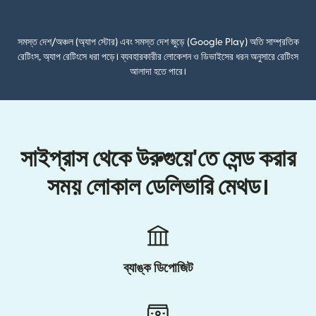
(নতুন উইন্ডোতে খুলবে)
সমস্ত দেশ/অঞ্চল (অ্যাপ স্টোর) এবং সমস্ত দেশ জুড়ে (Google Play) অতি সাম্প্রতিক
রেটিংস, অ্যাপ রেটিংসে ধরা পড়ে। ব্যবহারকারীর লোকেশন ও ডিভাইসের ধরন অনুসারে রেটিংস
আলাদা হতে পারে।
সাইপ্রাস থেকে উরুগুয়ে'তে সেন্ড করার
সময় লোকাল ডেলিভারি মেথড।
ব্যাঙ্ক ডিপোজিট