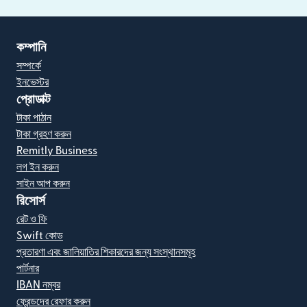
কম্পানি
সম্পর্কে
ইনভেস্টর
প্রোডাক্ট
টাকা পাঠান
টাকা গ্রহণ করুন
Remitly Business
লগ ইন করুন
সাইন আপ করুন
রিসোর্স
রেট ও ফি
Swift কোড
প্রতারণা এবং জালিয়াতির শিকারদের জন্য সংস্থানসমূহ
পার্টনার
IBAN নম্বর
ফ্রেন্ডদের রেফার করুন