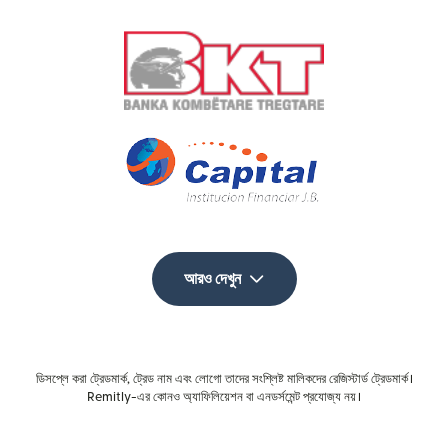
আরও দেখুন
ডিসপ্লে করা ট্রেডমার্ক, ট্রেড নাম এবং লোগো তাদের সংশ্লিষ্ট মালিকদের রেজিস্টার্ড ট্রেডমার্ক।
Remitly-এর কোনও অ্যাফিলিয়েশন বা এনডর্সমেন্ট প্রযোজ্য নয়।