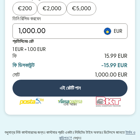
€
200
€
2,000
€
5,000
তিনি রিসিভ করবেন
EUR
প্রতিদিনের রেট
1 EUR = 1.00 EUR
ফি
15.99 EUR
ফি ডিসকাউন্ট
-15.99 EUR
মোট
1,000.00 EUR
এই রেটটি পান
এবং আরও
শুধুমাত্র নিউ কাস্টমারদের জন্য। কাস্টমার প্রতি একটা। লিমিটেড টাইম অফার। ডিটেলসে জানতে
টার্মস ও
(নতুন উইন্ডোতে খুলবে)
কন্ডিশন
দেখুন।