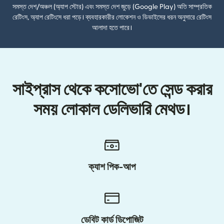
সমস্ত দেশ/অঞ্চল (অ্যাপ স্টোর) এবং সমস্ত দেশ জুড়ে (Google Play) অতি সাম্প্রতিক
রেটিংস, অ্যাপ রেটিংসে ধরা পড়ে। ব্যবহারকারীর লোকেশন ও ডিভাইসের ধরন অনুসারে রেটিংস
আলাদা হতে পারে।
সাইপ্রাস থেকে কসোভো'তে সেন্ড করার
সময় লোকাল ডেলিভারি মেথড।
ক্যাশ পিক-আপ
ডেবিট কার্ড ডিপোজিট