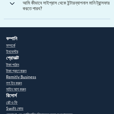
আমি কীভাবে সাইপ্রাস থেকে ইন্টারন্যাশনাল মানি ট্রান্সফার
করতে পারব?
কম্পানি
সম্পর্কে
ইনভেস্টর
প্রোডাক্ট
টাকা পাঠান
টাকা গ্রহণ করুন
Remitly Business
লগ ইন করুন
সাইন আপ করুন
রিসোর্স
রেট ও ফি
Swift কোড