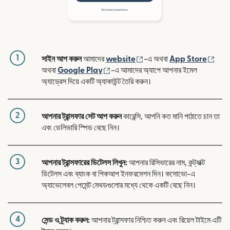
1
(নতুন উইন্ডোতে খুলবে)
(নতুন
সাইন আপ করুন
আমাদের
website
-এ অথবা
App Store
(নতুন উইন্ডোতে খুলবে)
অথবা
Google Play
-এ আমাদের অ্যাপে আপনার ইমেল
অ্যাড্রেস দিয়ে একটি অ্যাকাউন্ট তৈরি করুন।
2
আপনার ট্রান্সফার সেট আপ করুন
কারেন্সি, আপনি কত মানি পাঠাতে চান তা
এবং ডেলিভারি স্পিড বেছে নিন।
3
আপনার ট্রান্সফারের ডিটেলস লিখুন:
আপনার রিসিভারের নাম, কন্ট্যাক্ট
ডিটেলস এবং ব্যাংক বা পিকআপ ইনফরমেশন দিন। কসোভো-এ
অ্যাভেলেবল পেমেন্ট মেথডগুলোর মধ্যে থেকে একটি বেছে নিন।
4
সেন্ড ও ট্র্যাক করুন:
আপনার ট্রান্সফার নিশ্চিত করুন এবং রিয়েল টাইমে এটি