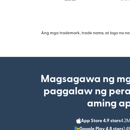
Ang mga trademark, trade name, at logo na na
Magsagawa ng mga
paggalaw ng pera
aming a
App Store 4.9 stars
4.2M
Google Play 4.8 stars
1.4