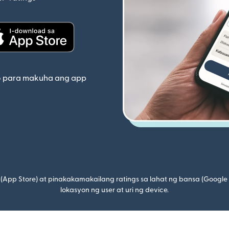
(bubukas sa bagong window)
indow)
(bubukas sa bagong window)
o para makuha ang app
(App Store) at pinakakamakailang ratings sa lahat ng bansa (Google
lokasyon ng user at uri ng device.