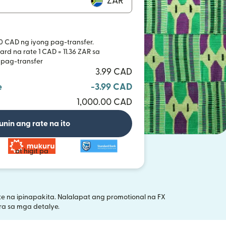
ZAR
0 CAD ng iyong pag-transfer.
rd na rate 1 CAD = 11.36 ZAR sa
 pag-transfer
3.99 CAD
e
-3.99 CAD
1,000.00 CAD
unin ang rate na ito
at higit pa
 na ipinapakita. Nalalapat ang promotional na FX
bukas sa bagong window)
a sa mga detalye.