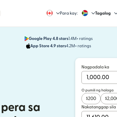
Para kay:
Tagalog
Google Play 4.8 stars
1.4M+ ratings
(bubukas sa
App Store 4.9 stars
4.2M+ ratings
(bubukas sa
Nagpadala ka
O pumili ng halaga
$
200
$
2,00
pera sa
Nakatanggap sila