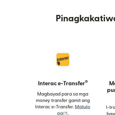
Pinagkakatiw
®
Interac e-Transfer
M
pu
Magbayad para sa mga
money transfer gamit ang
Interac e-Transfer.
Matuto
I-tr
(bubukas sa bagong 
pa
.
baw