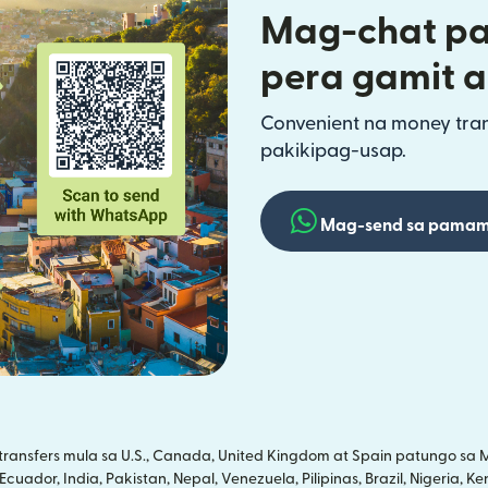
Mag-chat pa
pera gamit 
Convenient na money trans
pakikipag-usap.
Mag-send sa pamam
nsfers mula sa U.S., Canada, United Kingdom at Spain patungo sa Me
uador, India, Pakistan, Nepal, Venezuela, Pilipinas, Brazil, Nigeria, 