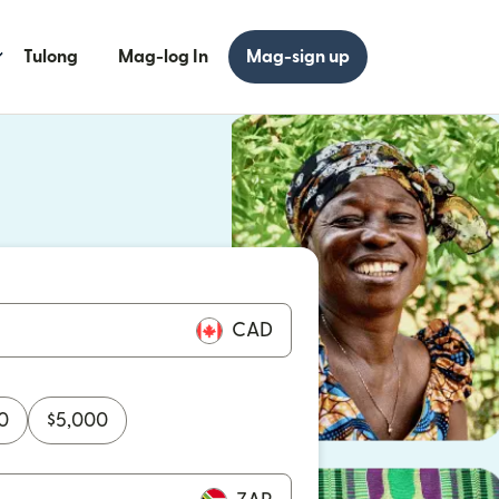
Tulong
Mag-log In
Mag-sign up
 bagong window)
 bagong window)
CAD
0
$
5,000