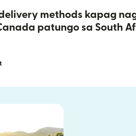
 delivery methods kapag na
Canada patungo sa South Af
t