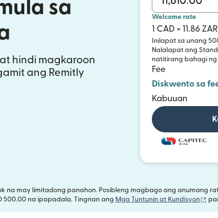
 mula sa
Welcome rate
a
1 CAD = 11.86 ZAR
Inilapat sa unang 50
Nalalapat ang Standa
at hindi magkaroon
natitirang bahagi ng
Fee
gamit ang Remitly
Diskwento sa fe
Kabuuan
K
ok na may limitadong panahon. Posibleng magbago ang anumang rate
(bu
D 500.00 na ipapadala. Tingnan ang
Mga Tuntunin at Kundisyon
par