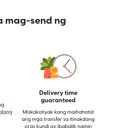
a mag-send ng
Delivery time
guaranteed
ng
alang
Makakatiyak kang maihahatid
bukas sa bagong window)
ang mga transfer sa itinakdang
oras kundi ay ibabalik namin