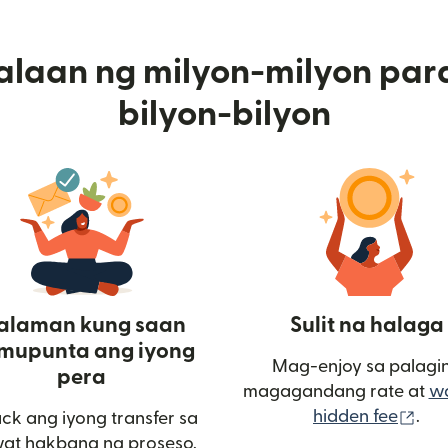
alaan ng milyon-milyon par
bilyon-bilyon
alaman kung saan
Sulit na halaga
mupunta ang iyong
Mag-enjoy sa palagi
pera
magagandang rate at
w
(bu
hidden fee
.
ack ang iyong transfer sa
window)
at hakbang ng proseso.