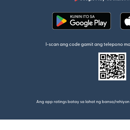
(bubukas sa bagong w
I-scan ang code gamit ang telepono m
Ang app ratings batay sa lahat ng bansa/rehiyon 