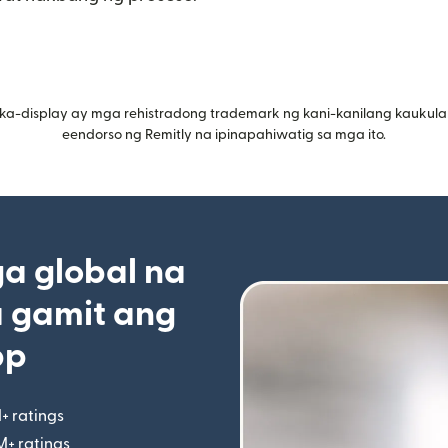
ka-display ay mga rehistradong trademark ng kani-kanilang kaukula
eendorso ng Remitly na ipinapahiwatig sa mga ito.
 global na
 gamit ang
pp
+ ratings
(bubukas sa bagong window)
M+ ratings