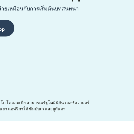
ง่ายเหมือนกับการเริ่มต้นบทสนทนา
pp
ก โคลอมเบีย สาธารณรัฐโดมินิกัน เอลซัลวาดอร์
คนยา แอฟริกาใต้ ซิมบับเว และยูกันดา