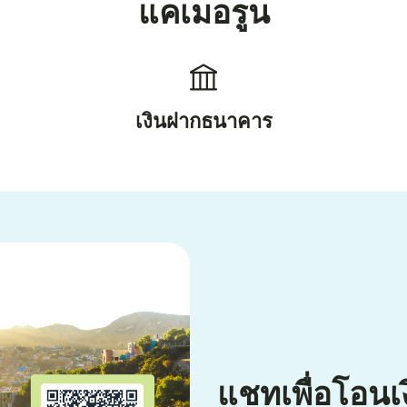
แคเมอรูน
เงินฝากธนาคาร
แชทเพื่อโอน