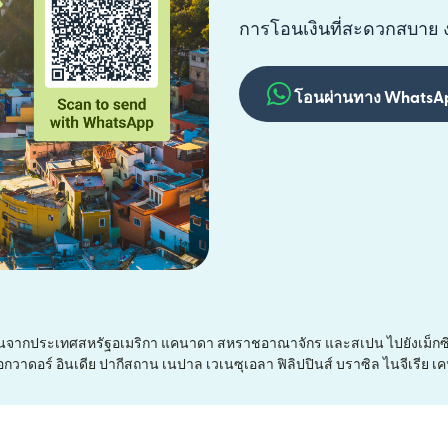
การโอนเงินที่สะดวกสบาย 
โอนผ่านทาง WhatsA
อนจากประเทศสหรัฐอเมริกา แคนาดา สหราชอาณาจักร และสเปน ไปยังเม็กซิโ
เอกวาดอร์ อินเดีย ปากีสถาน เนปาล เวเนซุเอลา ฟิลิปปินส์ บราซิล ไนจีเรีย เ