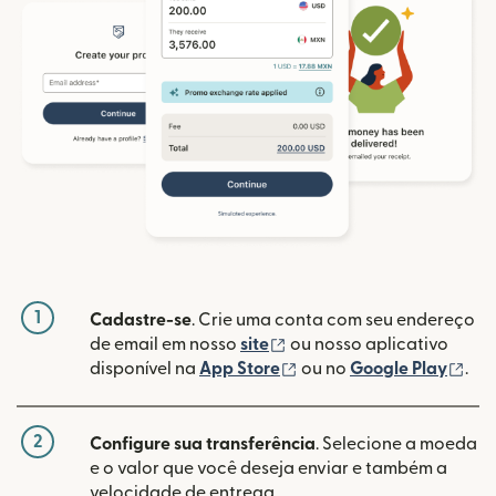
1
Cadastre-se
. Crie uma conta com seu endereço
(abre em uma nova janela
de email em nosso
site
ou nosso aplicativo
(abre em uma nova janel
(ab
disponível na
App Store
ou no
Google Play
.
2
Configure sua transferência
. Selecione a moeda
e o valor que você deseja enviar e também a
velocidade de entrega.