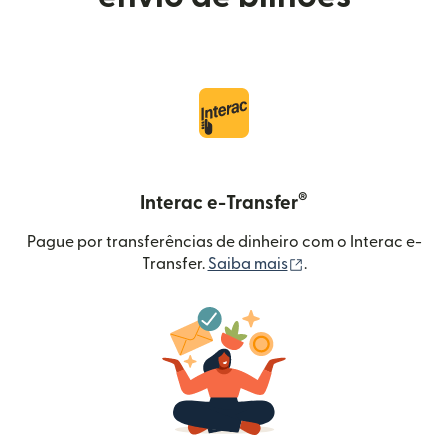
®
Interac e-Transfer
Pague por transferências de dinheiro com o Interac e-
(abre em uma nova 
Transfer.
Saiba mais
.