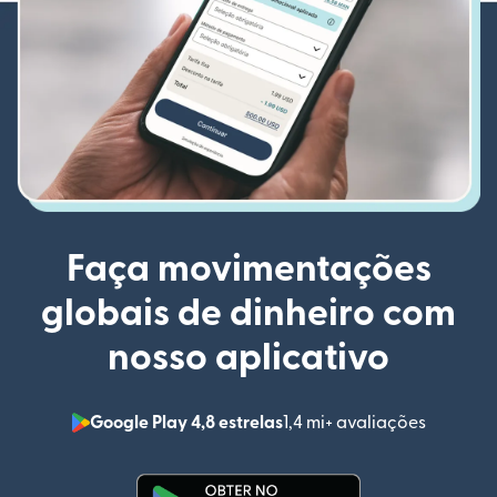
Faça movimentações
globais de dinheiro com
nosso aplicativo
Google Play 4,8 estrelas
1,4 mi+ avaliações
(abre em