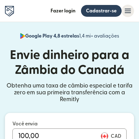
Fazer login
Cadastrar-se
Google Play 4,8 estrelas
1,4 mi+ avaliações
(abre em
Envie dinheiro para a
Zâmbia do Canadá
Obtenha uma taxa de câmbio especial e tarifa
zero em sua primeira transferência com a
Remitly
Você envia
CAD