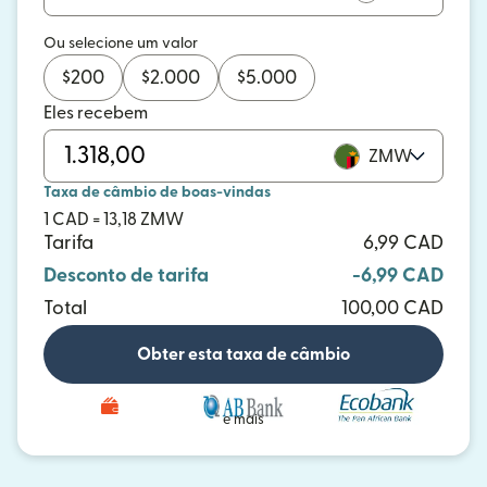
Ou selecione um valor
$
200
$
2.000
$
5.000
Eles recebem
ZMW
Taxa de câmbio de boas-vindas
1 CAD = 13,18 ZMW
Tarifa
6,99 CAD
Desconto de tarifa
-6,99 CAD
Total
100,00 CAD
Obter esta taxa de câmbio
e mais