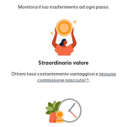
Monitora il tuo trasferimento ad ogni passo.
Straordinario valore
Ottieni tassi costantemente vantaggiosi e
nessuna
(si apre in una nuo
commissione nascosta
.