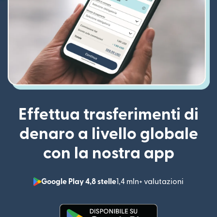
Effettua trasferimenti di
denaro a livello globale
con la nostra app
Google Play 4,8 stelle
1,4 mln+ valutazioni
(si apre i