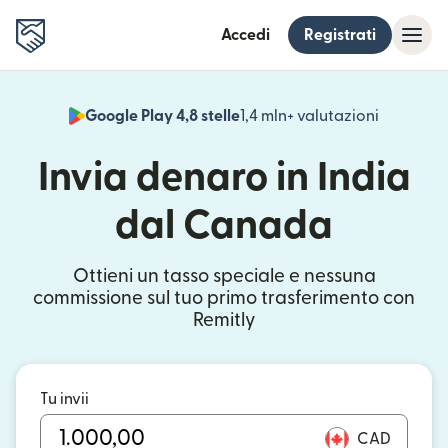
Accedi
Registrati
Google Play 4,8 stelle
1,4 mln+ valutazioni
(si apre i
Invia denaro in India
dal Canada
Ottieni un tasso speciale e nessuna
commissione sul tuo primo trasferimento con
Remitly
Tu invii
CAD