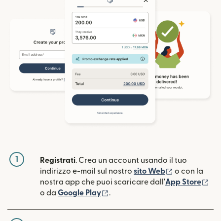
1
Registrati
. Crea un account usando il tuo
(si apre in un
indirizzo e-mail sul nostro
sito Web
o con la
(si
nostra app che puoi scaricare dall'
App Store
(si apre in una nuova finestra)
o da
Google Play
.