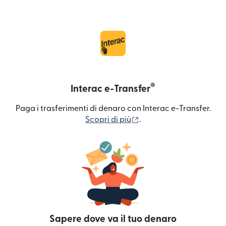
®
Interac e-Transfer
Paga i trasferimenti di denaro con Interac e-Transfer.
(si apre in una nuova fin
Scopri di più
.
Sapere dove va il tuo denaro