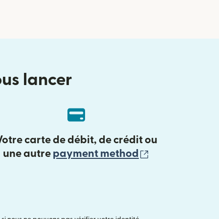
ous lancer
Votre carte de débit, de crédit ou
(s'ouvre dans 
une autre
payment method