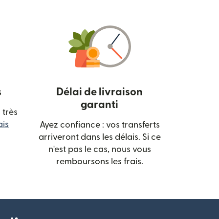
s
Délai de livraison
garanti
 très
ais
Ayez confiance : vos transferts
vre dans une nouvelle fenêtre)
arriveront dans les délais. Si ce
n'est pas le cas, nous vous
remboursons les frais.