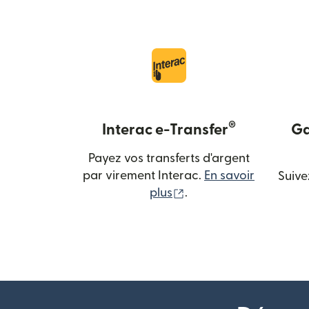
®
Interac e-Transfer
Ga
Payez vos transferts d'argent
par virement Interac.
En savoir
Suive
(s'ouvre dans une nouv
plus
.