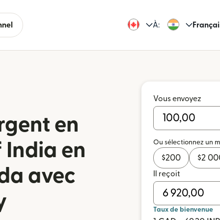
nnel
À:
Françai
Vous envoyez
rgent en
Ou sélectionnez un 
 India en
$
200
$
2 00
da avec
Il reçoit
y
Taux de bienvenue