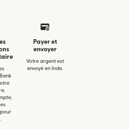
les
Payer et
ons
envoyer
taire
Votre argent est
envoyé en Inde.
es
 Bank
votre
re,
mpte,
les
 pour
.