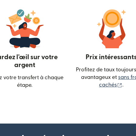
rdez l'œil sur votre
Prix intéressant
argent
Profitez de taux toujours
avantageux et
sans fr
z votre transfert à chaque
elle fenêtre)
(s'ou
cachés
.
étape.