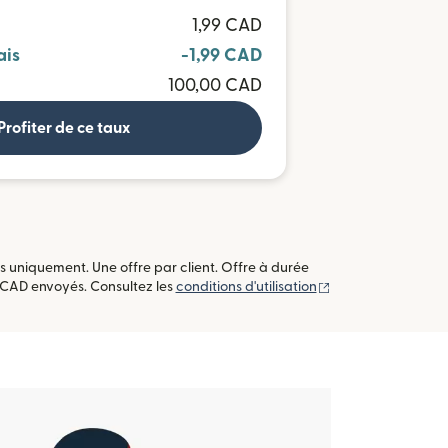
R
1,99 CAD
ais
-1,99 CAD
100,00 CAD
Profiter de ce taux
 uniquement. Une offre par client. Offre à durée
(s'ouvre dans une 
0 CAD envoyés. Consultez les
conditions d'utilisation