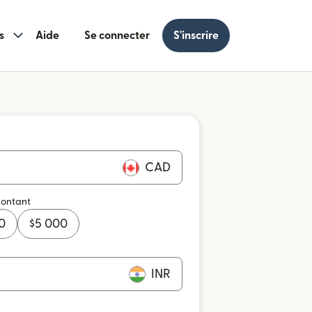
s
Aide
Se connecter
S'inscrire
CAD
montant
0
$
5 000
INR