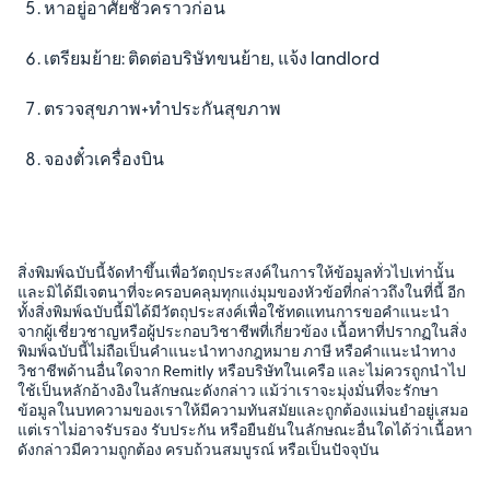
หาอยู่อาศัยชั่วคราวก่อน
เตรียมย้าย: ติดต่อบริษัทขนย้าย, แจ้ง landlord
ตรวจสุขภาพ+ทำประกันสุขภาพ
จองตั๋วเครื่องบิน
สิ่งพิมพ์ฉบับนี้จัดทำขึ้นเพื่อวัตถุประสงค์ในการให้ข้อมูลทั่วไปเท่านั้น
และมิได้มีเจตนาที่จะครอบคลุมทุกแง่มุมของหัวข้อที่กล่าวถึงในที่นี้ อีก
ทั้งสิ่งพิมพ์ฉบับนี้มิได้มีวัตถุประสงค์เพื่อใช้ทดแทนการขอคำแนะนำ
จากผู้เชี่ยวชาญหรือผู้ประกอบวิชาชีพที่เกี่ยวข้อง เนื้อหาที่ปรากฏในสิ่ง
พิมพ์ฉบับนี้ไม่ถือเป็นคำแนะนำทางกฎหมาย ภาษี หรือคำแนะนำทาง
วิชาชีพด้านอื่นใดจาก Remitly หรือบริษัทในเครือ และไม่ควรถูกนำไป
ใช้เป็นหลักอ้างอิงในลักษณะดังกล่าว แม้ว่าเราจะมุ่งมั่นที่จะรักษา
ข้อมูลในบทความของเราให้มีความทันสมัยและถูกต้องแม่นยำอยู่เสมอ
แต่เราไม่อาจรับรอง รับประกัน หรือยืนยันในลักษณะอื่นใดได้ว่าเนื้อหา
ดังกล่าวมีความถูกต้อง ครบถ้วนสมบูรณ์ หรือเป็นปัจจุบัน