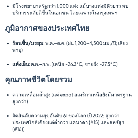
มีโรงพยาบาลรัฐกว่า 1,000 แห่ง แม้บางแห่งมีคิวยาว พบ
บริการระดับดีขึ้นในเอกชน โดยเฉพาะในกรุงเทพฯ
ภูมิอากาศของประเทศไทย
ร้อนชื้น/มรสุม
: พ.ค.–ต.ค. (ฝน 1,200–4,500 มม./ปี; เสี่ยง
พายุ)
แห้งเย็น
: ต.ค.–ก.พ. (เหนือ ~26.3°C, ชายฝั่ง ~27.5°C)
คุณภาพชีวิตโดยรวม
ความเหลื่อมล้ำสูง (แต่ expat อเมริกาเหนือยังมีมาตรฐาน
สูงกว่า)
จัดอันดับความสุขอันดับ 61 ของโลก (ปี 2022; สูงกว่า
ประเทศใกล้เคียงแต่ต่ำกว่า แคนาดา (#15) และสหรัฐฯ
(#16))