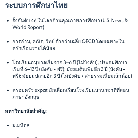
ระบบการศึกษาไทย
รั้งอันดับ 46 ในโลกด้านคุณภาพการศึกษา (U.S. News &
World Report)
การอ่าน, คณิต, วิทย์ ต่ำกว่าเฉลี่ย OECD โดยเฉพาะใน
ครัวเรือนรายได้น้อย
โรงเรียนอนุบาลเริ่มจาก 3–6 ปี (ไม่บังคับ); ประถมศึกษา
เริ่มที่ 6–12 ปี (บังคับ + ฟรี); มัธยมต้นเพิ่มอีก 3 ปี (บังคับ +
ฟรี); มัธยมปลายอีก 3 ปี (ไม่บังคับ + ค่าธรรมเนียมเล็กน้อย)
ครอบครัว expat มักเลือกเรียนโรงเรียนนานาชาติที่สอน
ภาษาอังกฤษ
มหาวิทยาลัยสำคัญ
:
ม.มหิดล