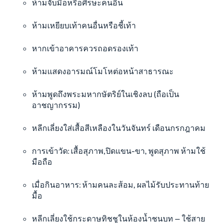
ห้ามจับมือหรือศีรษะคนอื่น
ห้ามเหยียบเท้าคนอื่นหรือชี้เท้า
หากเข้าอาคารควรถอดรองเท้า
ห้ามแสดงอารมณ์โมโหต่อหน้าสาธารณะ
ห้ามพูดถึงพระมหากษัตริย์ในเชิงลบ (ถือเป็น
อาชญากรรม)
หลีกเลี่ยงใส่เสื้อสีเหลืองในวันจันทร์ เดือนกรกฎาคม
การเข้าวัด: เสื้อสุภาพ,ปิดแขน-ขา, พูดสุภาพ ห้ามใช้
มือถือ
เมื่อกินอาหาร: ห้ามคนละส้อม, ผลไม้รับประทานท้าย
มื้อ
หลีกเลี่ยงใช้กระดาษทิชชูในห้องน้ำชนบท — ใช้สาย