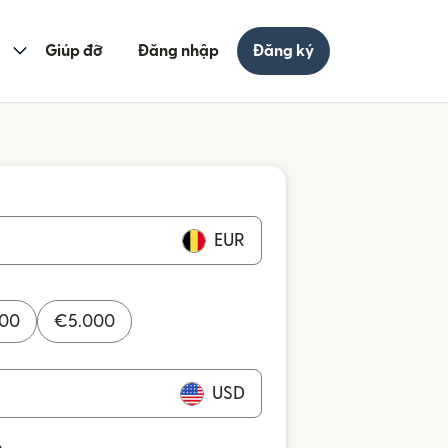
Giúp đỡ
Đăng nhập
Đăng ký
EUR
000
€
5.000
USD