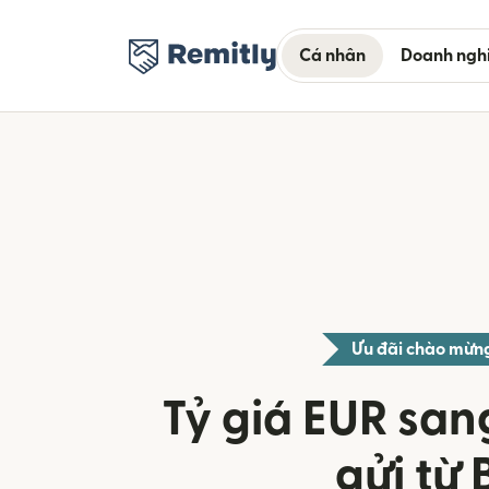
Cá nhân
Doanh ngh
Ưu đãi chào mừn
Tỷ giá EUR san
gửi từ 