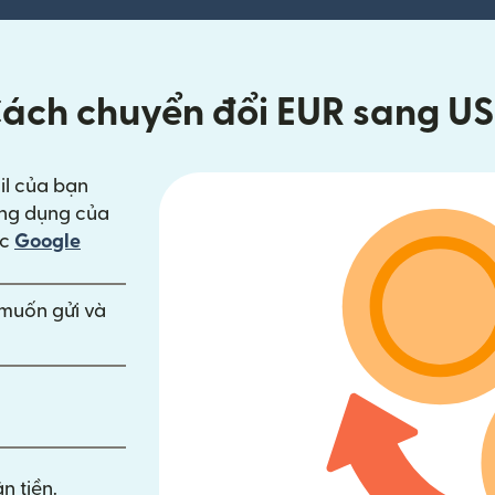
ách chuyển đổi EUR sang U
il của bạn
ng cửa sổ mới)
ng dụng của
trong cửa sổ mới)
ặc
Google
n muốn gửi và
n tiền.