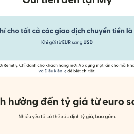
Gửi tiền đến tại Mỹ
í cho tất cả các giao dịch chuyển tiền là
Khi gửi từ
EUR
sang
USD
với Remitly. Chỉ dành cho khách hàng mới. Áp dụng một lần cho mỗi kh
(mở trong cửa sổ mới)
và Điều kiện
để biết chi tiết.
h hưởng đến tỷ giá từ euro 
Nhiều yếu tố có thể xác định tỷ giá, bao gồm: