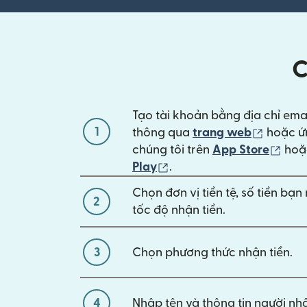
C
Tạo tài khoản bằng địa chỉ ema
1
(mở tro
thông qua
trang web
hoặc ứ
(mở 
chúng tôi trên
App Store
ho
(mở trong cửa sổ mới)
Play
.
Chọn đơn vị tiền tệ, số tiền bạ
2
tốc độ nhận tiền.
3
Chọn phương thức nhận tiền.
4
Nhập tên và thông tin người nhậ