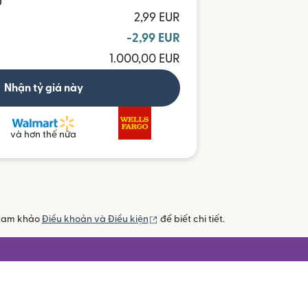
D
2,99 EUR
-2,99 EUR
1.000,00 EUR
Nhận tỷ giá này
và hơn thế nữa
(mở trong cửa sổ mới)
 Tham khảo
Điều khoản và Điều kiện
để biết chi tiết.