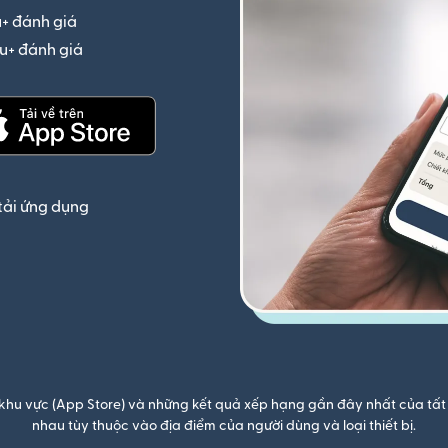
u+ đánh giá
(mở trong cửa sổ mới)
iệu+ đánh giá
(mở trong cửa sổ mới)
(mở trong cửa sổ mới)
tải ứng dụng
khu vực (App Store) và những kết quả xếp hạng gần đây nhất của tất 
nhau tùy thuộc vào địa điểm của người dùng và loại thiết bị.