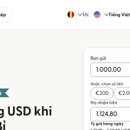
iệp
Tới:
Tiếng Việt
Bạn gửi
Hoặc chọn số tiền
g
€
200
€
2.
Họ nhận tiền
g USD khi
Bỉ
Tỷ giá hàng ngày