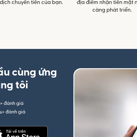
dịch chuyển tiền của bạn.
địa điểm nhận tiền mặt 
càng phát triển.
ầu cùng ứng
ng tôi
u+ đánh giá
(mở trong cửa sổ mới)
iệu+ đánh giá
(mở trong cửa sổ mới)