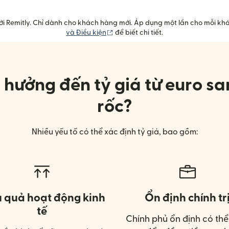
với Remitly. Chỉ dành cho khách hàng mới. Áp dụng một lần cho mỗi kh
(mở trong cửa sổ mới)
và Điều kiện
để biết chi tiết.
 hưởng đến tỷ giá từ euro 
rốc?
Nhiều yếu tố có thể xác định tỷ giá, bao gồm:
u quả hoạt động kinh
Ổn định chính tr
tế
Chính phủ ổn định có thể