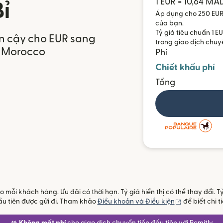
1 EUR = 10,64 MA
Bỉ
Áp dụng cho 250 EUR 
của bạn.
Tỷ giá tiêu chuẩn 1 E
in cậy cho EUR sang
trong giao dịch chuy
n Morocco
Phí
Chiết khấu phí
Tổng
mỗi khách hàng. Ưu đãi có thời hạn. Tỷ giá hiển thị có thể thay đổi. 
(mở trong cử
u tiên được gửi đi. Tham khảo
Điều khoản và Điều kiện
để biết chi ti