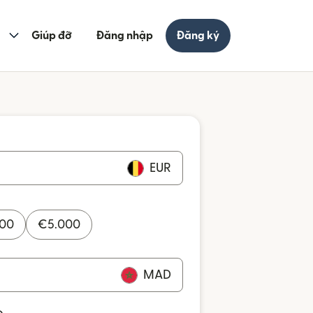
Giúp đỡ
Đăng nhập
Đăng ký
EUR
000
€
5.000
MAD