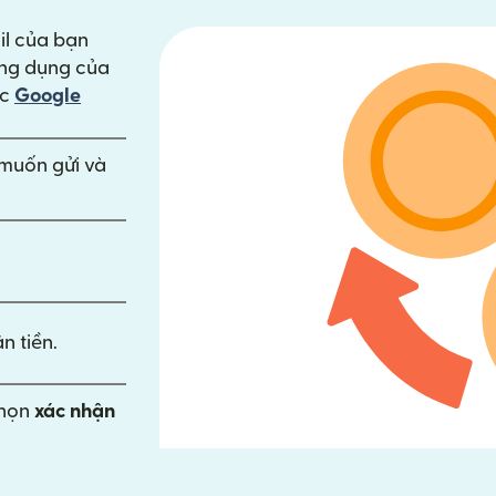
il của bạn
ng cửa sổ mới)
ng dụng của
trong cửa sổ mới)
ặc
Google
n muốn gửi và
n tiền.
chọn
xác nhận