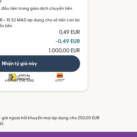
D
đầu tiên trong giao dịch chuyển tiền
UR = 10.52 MAD áp dụng cho số tiền còn lại
ển tiền
0,49 EUR
-0,49 EUR
1.000,00 EUR
Nhận tỷ giá này
và hơn thế nữa
Tỷ giá ngoại hối khuyến mại áp dụng cho 250,00 EUR
a sổ mới)
ết.