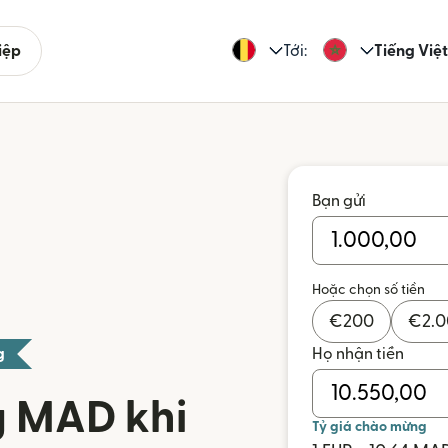
iệp
Tới:
Tiếng Việt
Bạn gửi
Hoặc chọn số tiền
€
200
€
2.
g
Họ nhận tiền
g MAD khi
Tỷ giá chào mừng