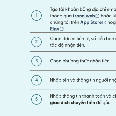
Tạo tài khoản bằng địa chỉ ema
1
(mở tro
thông qua
trang web
hoặc ứ
(mở 
chúng tôi trên
App Store
ho
(mở trong cửa sổ mới)
Play
.
Chọn đơn vị tiền tệ, số tiền bạ
2
tốc độ nhận tiền.
3
Chọn phương thức nhận tiền.
4
Nhập tên và thông tin người nhậ
Nhập thông tin thanh toán và 
5
giao dịch chuyển tiền
để gửi.