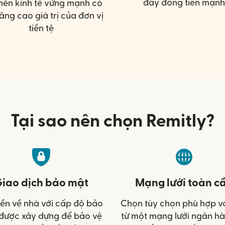
đẩy đồng tiền mạnh
nền kinh tế vững mạnh có
âng cao giá trị của đơn vị
tiền tệ
Tại sao nên chọn Remitly?
iao dịch bảo mật
Mạng lưới toàn c
iền về nhà với cấp độ bảo
Chọn tùy chọn phù hợp v
được xây dựng để bảo vệ
từ một mạng lưới ngân h