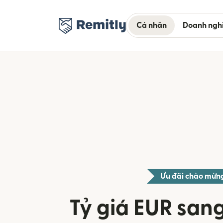
Cá nhân
Doanh ngh
Ưu đãi chào mừn
Tỷ giá EUR san