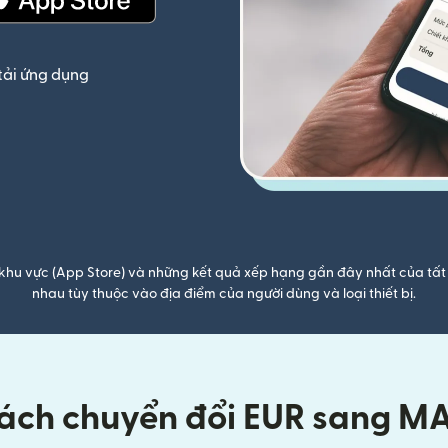
(mở trong cửa sổ mới)
tải ứng dụng
khu vực (App Store) và những kết quả xếp hạng gần đây nhất của tất 
nhau tùy thuộc vào địa điểm của người dùng và loại thiết bị.
ách chuyển đổi EUR sang M