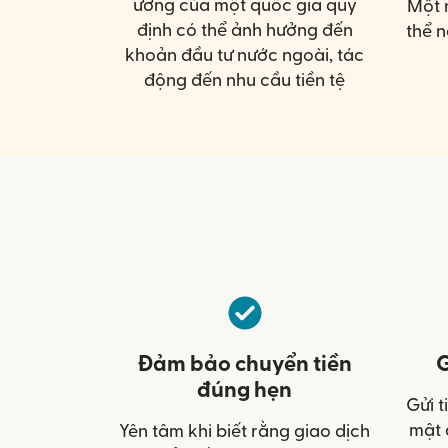
ương của một quốc gia quy
Một 
định có thể ảnh hưởng đến
thể n
khoản đầu tư nước ngoài, tác
động đến nhu cầu tiền tệ
Đảm bảo chuyển tiền
G
đúng hẹn
Gửi t
mật 
Yên tâm khi biết rằng giao dịch