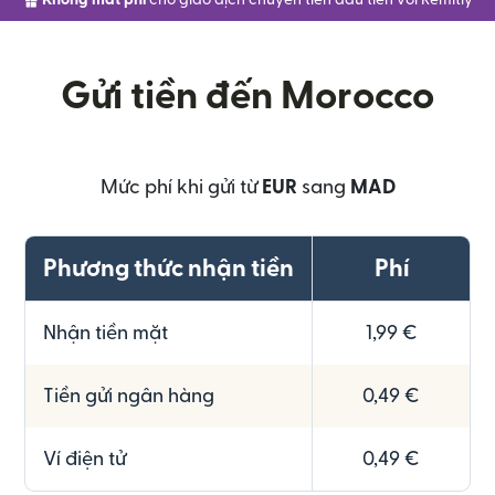
Không mất phí
cho giao dịch chuyển tiền đầu tiên với Remitly
Gửi tiền đến Morocco
Mức phí khi gửi từ
EUR
sang
MAD
Phương thức nhận tiền
Phí
Nhận tiền mặt
1,99 €
Tiền gửi ngân hàng
0,49 €
Ví điện tử
0,49 €