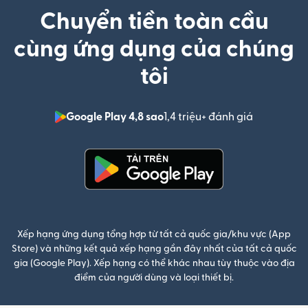
Chuyển tiền toàn cầu
cùng ứng dụng của chúng
tôi
Google Play 4,8 sao
1,4 triệu+ đánh giá
(mở trong 
(mở trong cửa sổ mới)
Xếp hạng ứng dụng tổng hợp từ tất cả quốc gia/khu vực (App
Store) và những kết quả xếp hạng gần đây nhất của tất cả quốc
gia (Google Play). Xếp hạng có thể khác nhau tùy thuộc vào địa
điểm của người dùng và loại thiết bị.