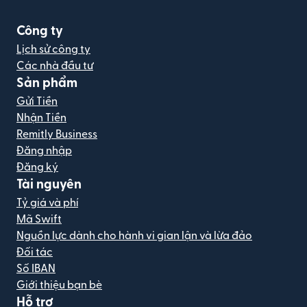
Công ty
Lịch sử công ty
Các nhà đầu tư
Sản phẩm
Gửi Tiền
Nhận Tiền
Remitly Business
Đăng nhập
Đăng ký
Tài nguyên
Tỷ giá và phí
Mã Swift
Nguồn lực dành cho hành vi gian lận và lừa đảo
Đối tác
Số IBAN
Giới thiệu bạn bè
Hỗ trợ