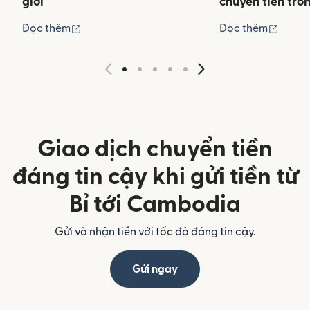
giới
chuyển tiền tro
(mở trong cửa sổ mới)
(mở tr
Đọc thêm
Đọc thêm
Giao dịch chuyển tiền
đáng tin cậy khi gửi tiền từ
Bỉ tới Cambodia
Gửi và nhận tiền với tốc độ đáng tin cậy.
Gửi ngay