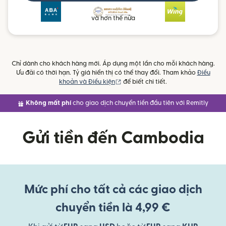
và hơn thế nữa
Chỉ dành cho khách hàng mới. Áp dụng một lần cho mỗi khách hàng.
Ưu đãi có thời hạn. Tỷ giá hiển thị có thể thay đổi. Tham khảo
Điều
(mở trong cửa sổ mới)
khoản và Điều kiện
để biết chi tiết.
Không mất phí
cho giao dịch chuyển tiền đầu tiên với Remitly
Gửi tiền đến Cambodia
Mức phí cho tất cả các giao dịch
chuyển tiền là 4,99 €