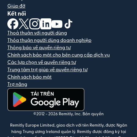
Giúp đỡ
Kết nối
(mở trong cửa sổ mới)
(mở trong cửa sổ mới)
(mở trong cửa sổ mới)
(mở trong cửa sổ mới)
(mở trong cửa sổ mới)
(mở trong cửa sổ mới)
Thoả thuận với người dùng
Thỏa thuận người dùng doanh nghiệp
Thông báo về quyền riêng tư
Chính sách bảo mật cho bên cung cấp dịch vụ
Các lựa chọn về quyền riêng tư
Trung tâm trợ giúp về quyền riêng tư
Chính sách bảo mật
Trợ năng
(mở trong cửa sổ mới)
©2012 -
2026
Remitly, Inc.
Bản quyền
Remitly Europe Limited, giao dịch với tên Remitly, được Ngân
hàng Trung ương Ireland quản lý. Remitly được đăng ký tại