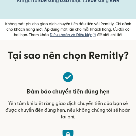
Khi gửi từ
EUR
sang
USD
hoặc từ
EUR
sang
KHR
Không mất phí cho giao dịch chuyển tiền đầu tiên với Remitly. Chỉ dành
cho khách hàng mới. Áp dụng một lần cho mỗi khách hàng. Ưu đãi có
(mở trong cửa sổ mới)
thời hạn. Tham khảo
Điều khoản và Điều kiện
để biết chi tiết.
Tại sao nên chọn Remitly?
Đảm bảo chuyển tiền đúng hẹn
Yên tâm khi biết rằng giao dịch chuyển tiền của bạn sẽ
được chuyển đến đúng hẹn, nếu không chúng tôi sẽ hoàn
lại phí.