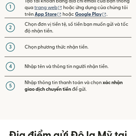
Tạo tài khoản bằng địa chỉ email của bạn thông
1
(mở trong cửa sổ mới)
qua
trang web
hoặc ứng dụng của chúng tôi
(mở trong cửa sổ mới)
(mở trong cửa
trên
App Store
hoặc
Google Play
.
Chọn đơn vị tiền tệ, số tiền bạn muốn gửi và tốc
2
độ nhận tiền.
3
Chọn phương thức nhận tiền.
4
Nhập tên và thông tin người nhận tiền.
Nhập thông tin thanh toán và chọn
xác nhận
5
giao dịch chuyển tiền
để gửi.
Địa điểm gửi Đô la Mỹ tại