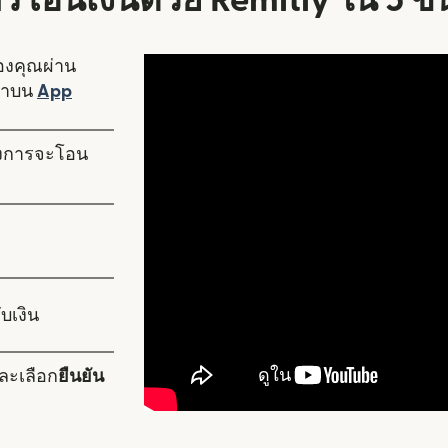
ารโอนเงินด้วย Remitly ใน 5 ข
ของคุณผ่าน
ราบน
App
ดในหน้าต่างใหม่)
้องการจะโอน
บเงิน
ละเลือก
ยืนยัน