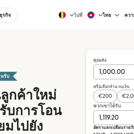
ุรกิจ
ไปที่
ไทย
ควา
คุณส่ง
นรับ
หรือเลือกจำนวนเงิน
ลูกค้าใหม่
€
200
€
2,
พวกเขาได้รับ
หรับการโอน
ียมไปยัง
อัตราแลกเปลี่ยนรายวั