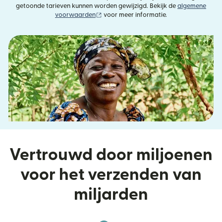
getoonde tarieven kunnen worden gewijzigd. Bekijk de
algemene
(wordt geopend in een nieuw venster)
voorwaarden
voor meer informatie.
Vertrouwd door miljoenen
voor het verzenden van
miljarden