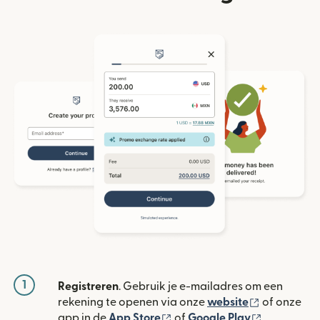
1
Registreren
. Gebruik je e-mailadres om een
(wordt geop
rekening te openen via onze
website
of onze
(wordt geopend in een nieuw
(wordt geo
app in de
App Store
of
Google Play
.