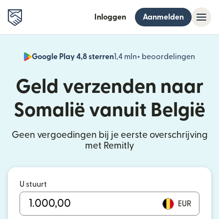
Inloggen
Aanmelden
Google Play 4,8 sterren
1,4 mln+ beoordelingen
(wordt
Geld verzenden naar
Somalië vanuit België
Geen vergoedingen bij je eerste overschrijving
met Remitly
U stuurt
EUR