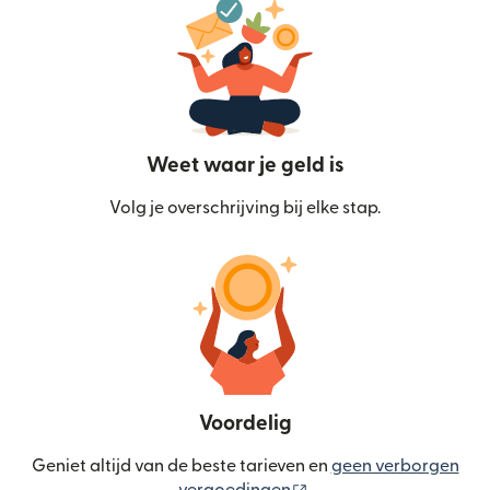
Weet waar je geld is
Volg je overschrijving bij elke stap.
Voordelig
Geniet altijd van de beste tarieven en
geen verborgen
(wordt geopend in een
vergoedingen
.