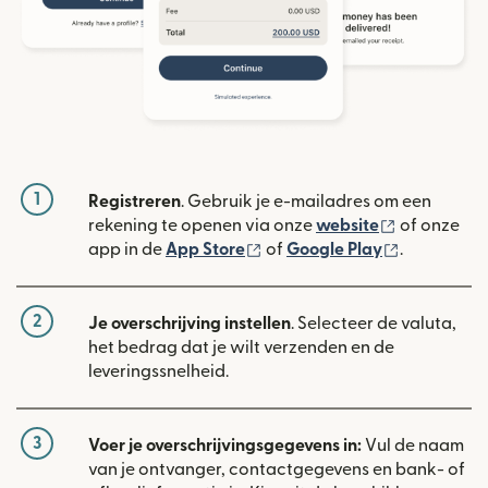
1
Registreren
. Gebruik je e-mailadres om een
(wordt geop
rekening te openen via onze
website
of onze
(wordt geopend in een nieuw
(wordt geo
app in de
App Store
of
Google Play
.
2
Je overschrijving instellen
. Selecteer de valuta,
het bedrag dat je wilt verzenden en de
leveringssnelheid.
3
Voer je overschrijvingsgegevens in:
Vul de naam
van je ontvanger, contactgegevens en bank- of