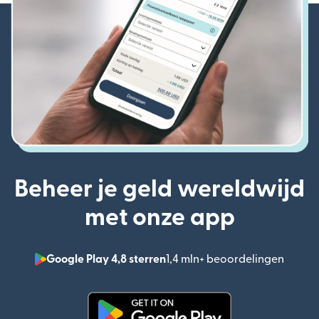
Beheer je geld wereldwijd
met onze app
Google Play 4,8 sterren
1,4 mln+ beoordelingen
(wordt