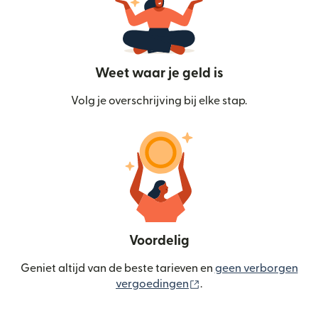
Weet waar je geld is
Volg je overschrijving bij elke stap.
Voordelig
Geniet altijd van de beste tarieven en
geen verborgen
(wordt geopend in een
vergoedingen
.