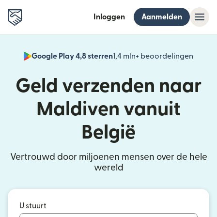
Inloggen
Aanmelden
Google Play 4,8 sterren
1,4 mln+ beoordelingen
(wordt
Geld verzenden naar
Maldiven vanuit
België
Vertrouwd door miljoenen mensen over de hele
wereld
U stuurt