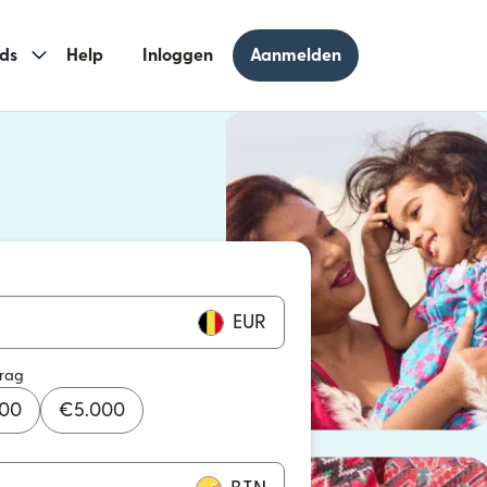
ds
Help
Inloggen
Aanmelden
 geopend in een nieuw venster)
geopend in een nieuw venster)
EUR
drag
000
€
5.000