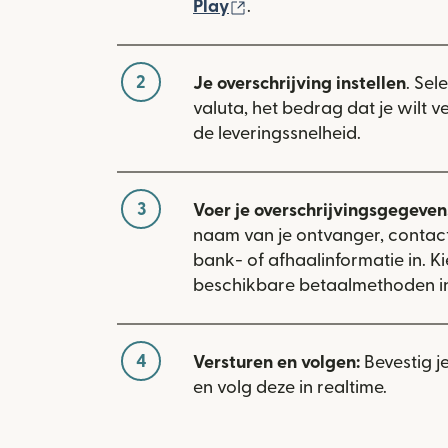
(wordt geopend in een n
Play
.
2
Je overschrijving instellen
. Sel
valuta, het bedrag dat je wilt 
de leveringssnelheid.
3
Voer je overschrijvingsgegevens
naam van je ontvanger, conta
bank- of afhaalinformatie in. Ki
beschikbare betaalmethoden i
4
Versturen en volgen:
Bevestig j
en volg deze in realtime.