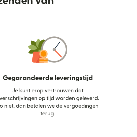
rzenden van
Gegarandeerde leveringstijd
Je kunt erop vertrouwen dat
d in een nieuw venster)
verschrijvingen op tijd worden geleverd.
o niet, dan betalen we de vergoedingen
terug.