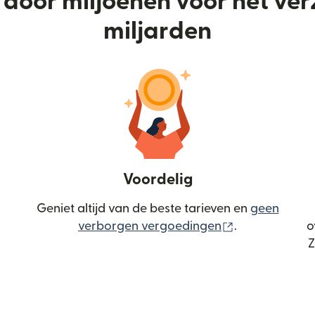
door miljoenen voor het ve
miljarden
Voordelig
Geniet altijd van de beste tarieven en
geen
(wordt geopen
verborgen vergoedingen
.
o
Z