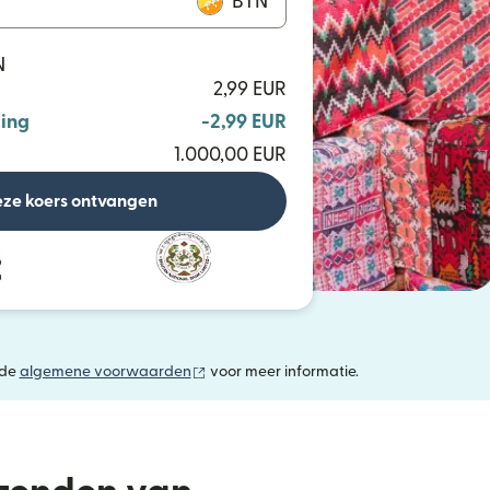
BTN
N
2,99 EUR
ing
-2,99 EUR
1.000,00 EUR
ze koers ontvangen
(wordt geopend in een nieuw venster)
 de
algemene voorwaarden
voor meer informatie.