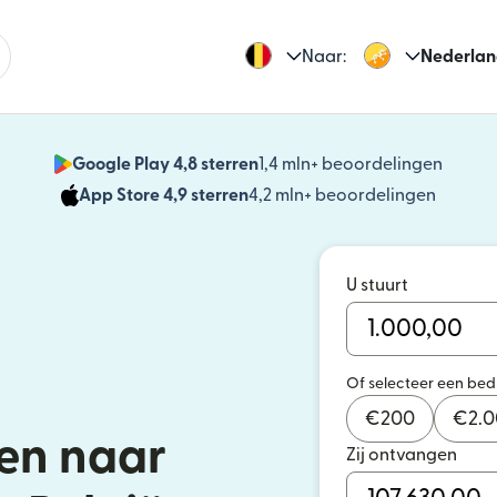
Naar:
Nederlan
Google Play 4,8 sterren
1,4 mln+ beoordelingen
(wordt
App Store 4,9 sterren
4,2 mln+ beoordelingen
(wordt 
U stuurt
Of selecteer een be
€
200
€
2.
en naar
Zij ontvangen