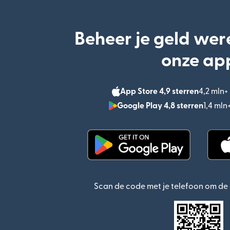
Beheer je geld wer
onze ap
App Store 4,9 sterren
4,2 mln
Google Play 4,8 sterren
1,4 ml
(wordt geopend in een n
Scan de code met je telefoon om d