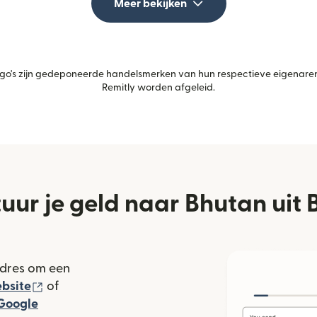
Meer bekijken
's zijn gedeponeerde handelsmerken van hun respectieve eigenaren.
Remitly worden afgeleid.
uur je geld naar Bhutan uit 
adres om een
(wordt geopend in een nieuw venster)
bsite
of
rdt geopend in een nieuw venster)
Google