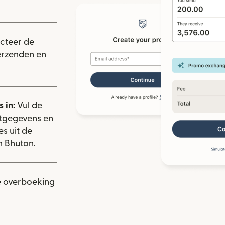
ieuw venster)
ecteer de
verzenden en
 in:
Vul de
ctgegevens en
es uit de
n Bhutan.
e overboeking