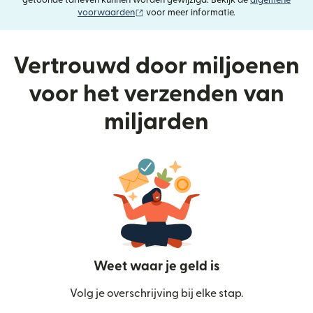
getoonde tarieven kunnen worden gewijzigd. Bekijk de
algemene
(wordt geopend in een nieuw venster)
voorwaarden
voor meer informatie.
Vertrouwd door miljoenen
voor het verzenden van
miljarden
Weet waar je geld is
Volg je overschrijving bij elke stap.