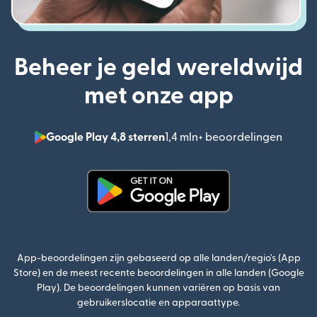
Beheer je geld wereldwijd
met onze app
Google Play 4,8 sterren
1,4 mln+ beoordelingen
(wordt
(wordt geopend in een nieuw v
App-beoordelingen zijn gebaseerd op alle landen/regio's (App
Store) en de meest recente beoordelingen in alle landen (Google
Play). De beoordelingen kunnen variëren op basis van
gebruikerslocatie en apparaattype.