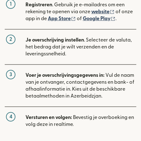
1
Registreren
. Gebruik je e-mailadres om een
(wordt geop
rekening te openen via onze
website
of onze
(wordt geopend in een nieuw
(wordt geo
app in de
App Store
of
Google Play
.
2
Je overschrijving instellen
. Selecteer de valuta,
het bedrag dat je wilt verzenden en de
leveringssnelheid.
3
Voer je overschrijvingsgegevens in:
Vul de naam
van je ontvanger, contactgegevens en bank- of
afhaalinformatie in. Kies uit de beschikbare
betaalmethoden in Azerbeidzjan.
4
Versturen en volgen:
Bevestig je overboeking en
volg deze in realtime.