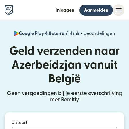
Inloggen
Aanmelden
Google Play 4,8 sterren
1,4 mln+ beoordelingen
(wordt
Geld verzenden naar
Azerbeidzjan vanuit
België
Geen vergoedingen bij je eerste overschrijving
met Remitly
U stuurt