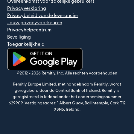
Overeenkomst voor zakelijke gebruikers
Privacyverklaring
Privacybeleid van de leverancier
Jouw privacyvoorkeuren
Privacyhelpcentrum
Beveiliging
Toegankelijkheid
(wordt geopend in een nieuw venster)
©2012 -
2026
Remitly, Inc.
Alle rechten voorbehouden
Remitly Europe Limited, met handelsnaam Remitly, wordt
gereguleerd door de Central Bank of Ireland. Remitly is
geregistreerd in Ierland onder het ondernemingsnummer
629909. Vestigingsadres: 1 Albert Quay, Ballintemple, Cork T12
X8N6, Ireland.