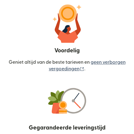
Voordelig
Geniet altijd van de beste tarieven en
geen verborgen
(wordt geopend in een
vergoedingen
.
Gegarandeerde leveringstijd