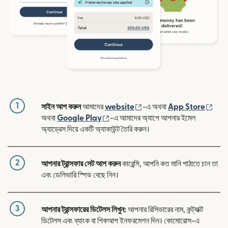
1
(নতুন উইন্ডোতে খুলবে)
(নতুন
সাইন আপ করুন
আমাদের
website
-এ অথবা
App Store
(নতুন উইন্ডোতে খুলবে)
অথবা
Google Play
-এ আমাদের অ্যাপে আপনার ইমেল
অ্যাড্রেস দিয়ে একটি অ্যাকাউন্ট তৈরি করুন।
2
আপনার ট্রান্সফার সেট আপ করুন
কারেন্সি, আপনি কত মানি পাঠাতে চান তা
এবং ডেলিভারি স্পিড বেছে নিন।
3
আপনার ট্রান্সফারের ডিটেলস লিখুন:
আপনার রিসিভারের নাম, কন্ট্যাক্ট
ডিটেলস এবং ব্যাংক বা পিকআপ ইনফরমেশন দিন। কোমোরোস-এ