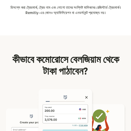
ডিসপ্লে করা ট্রেডমার্ক, ট্রেড নাম এবং লোগো তাদের সংশ্লিষ্ট মালিকদের রেজিস্টার্ড ট্রেডমার্ক।
Remitly-এর কোনও অ্যাফিলিয়েশন বা এনডর্সমেন্ট প্রযোজ্য নয়।
কীভাবে কমোরোসে বেলজিয়াম থেকে
টাকা পাঠাবেন?