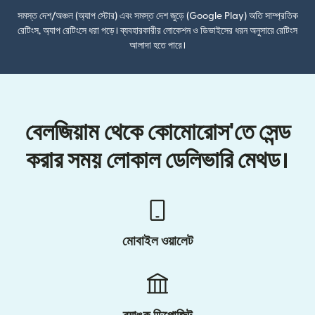
সমস্ত দেশ/অঞ্চল (অ্যাপ স্টোর) এবং সমস্ত দেশ জুড়ে (Google Play) অতি সাম্প্রতিক
রেটিংস, অ্যাপ রেটিংসে ধরা পড়ে। ব্যবহারকারীর লোকেশন ও ডিভাইসের ধরন অনুসারে রেটিংস
আলাদা হতে পারে।
বেলজিয়াম থেকে কোমোরোস'তে সেন্ড
করার সময় লোকাল ডেলিভারি মেথড।
মোবাইল ওয়ালেট