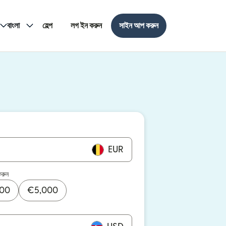
বাংলা
হেল্প
লগ ইন করুন
সাইন আপ করুন
EUR
করুন
000
€
5,000