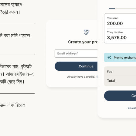
উইন্ডোতে খুলবে)
াদের অ্যাপে
 তৈরি করুন।
নি কত মানি পাঠাতে
রের নাম, কন্ট্যাক্ট
দিন। আজারবাইজান-এ
কটি বেছে নিন।
করুন এবং রিয়েল