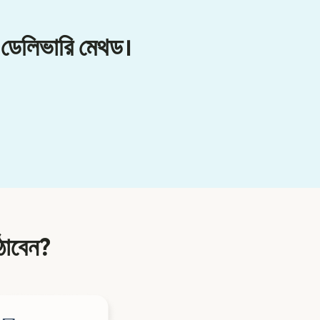
 ডেলিভারি মেথড।
ঠাবেন?