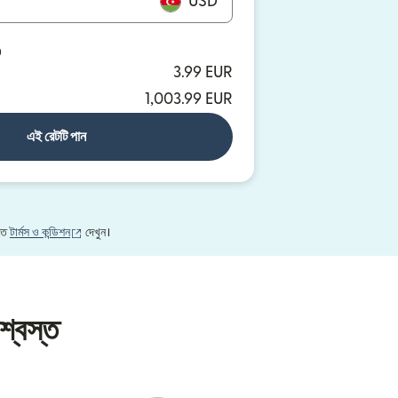
USD
D
3.99 EUR
1,003.99 EUR
এই রেটটি পান
(নতুন উইন্ডোতে খুলবে)
নতে
টার্মস ও কন্ডিশন
দেখুন।
শ্বস্ত