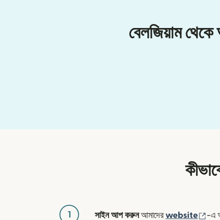
বেলজিয়াম থেকে
কীভাব
1
(নতু
সাইন আপ করুন
আমাদের
website
-এ 