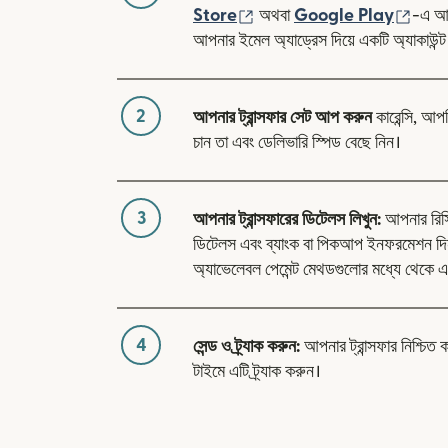
(নতুন উইন্ডোতে খুলবে)
(নতুন 
Store
অথবা
Google Play
-এ আম
আপনার ইমেল অ্যাড্রেস দিয়ে একটি অ্যাকাউন্ট
2
আপনার ট্রান্সফার সেট আপ করুন
কারেন্সি, আপ
চান তা এবং ডেলিভারি স্পিড বেছে নিন।
3
আপনার ট্রান্সফারের ডিটেলস লিখুন:
আপনার রিসিভা
ডিটেলস এবং ব্যাংক বা পিকআপ ইনফরমেশন 
অ্যাভেলেবল পেমেন্ট মেথডগুলোর মধ্যে থেকে এ
4
সেন্ড ও ট্র্যাক করুন:
আপনার ট্রান্সফার নিশ্চিত 
টাইমে এটি ট্র্যাক করুন।