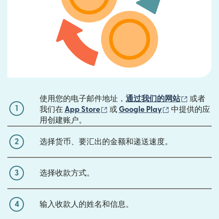
（在新窗
使用您的电子邮件地址，
通过我们的网站
或者
1
（在新窗口中打开）
（在新窗口中
我们在
App Store
或
Google Play
中提供的应
用创建账户。
2
选择货币、要汇出的金额和递送速度。
3
选择收款方式。
4
输入收款人的姓名和信息。