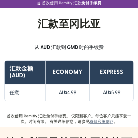
首次使用 Remitly 汇款
免付手续费
汇款至冈比亚
从
AUD
汇款到
GMD
时的手续费
汇款金额
ECONOMY
EXPRESS
(AUD)
任意
AU$4.99
AU$5.99
首次使用 Remitly 汇款免付手续费。 仅限新客户。每位客户只能享受一
（在新窗口中
次。时间有限。 有关详细信息，请参见
条款和细则
。