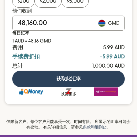
$
200
$
2,000
$
5,000
他们收到
GMD
每日汇率
1 AUD = 48.16 GMD
费用
5.99 AUD
手续费折扣
-5.99 AUD
总计
1,000.00 AUD
获取此汇率
以及更多
仅限新客户。每位客户只能享受一次。时间有限。 所显示的汇率可能会
（在新窗口中打
有变动。 有关详细信息，请参见
条款和细则
。