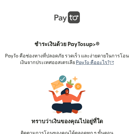
ชำระเงินด้วย PayTosup>®
PayTo คือช่องทางที่ปลอดภัย รวดเร็ว และง่ายดายในการโอน
(เปิดในหน
เงินจากประเทศออสเตรเลีย
PayTo คืออะไร?
ทราบว่าเงินของคุณไปอยู่ที่ใด
ติดตามการโอนของคุณได้ตลอดทุก ๆ ขั้นตอน