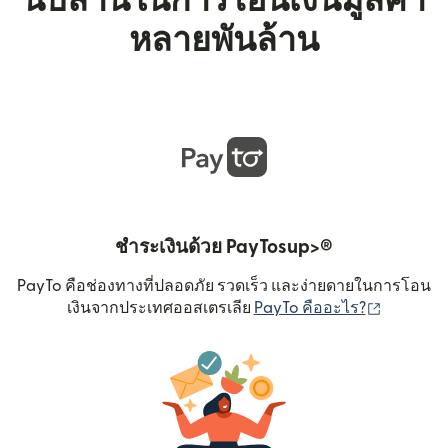
นับล้านในการโอนเงินมูลค่า
หลายพันล้าน
ชำระเงินด้วย PayTosup>®
PayTo คือช่องทางที่ปลอดภัย รวดเร็ว และง่ายดายในการโอน
(เปิดในหน
เงินจากประเทศออสเตรเลีย
PayTo คืออะไร?