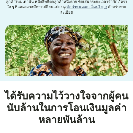
ลูกค้าใหม่เท่านั้น หนึ่งสิทธิ์ต่อลูกค้าหนึ่งราย ข้อเสนอระยะเวลาจำกัด อัตรา
(เปิดในหน้าต่าง
ใด ๆ ที่แสดงอาจมีการเปลี่ยนแปลง ดู
ข้อกำหนดและเงื่อนไข
สำหรับราย
ละเอียด
ได้รับความไว้วางใจจากผู้คน
นับล้านในการโอนเงินมูลค่า
หลายพันล้าน