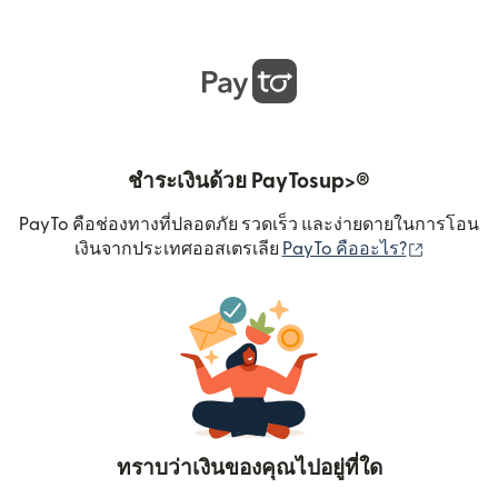
ชำระเงินด้วย PayTosup>®
PayTo คือช่องทางที่ปลอดภัย รวดเร็ว และง่ายดายในการโอน
(เปิดในหน
เงินจากประเทศออสเตรเลีย
PayTo คืออะไร?
ทราบว่าเงินของคุณไปอยู่ที่ใด