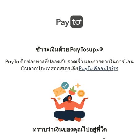
ชำระเงินด้วย PayTosup>®
PayTo คือช่องทางที่ปลอดภัย รวดเร็ว และง่ายดายในการโอน
(เปิดในหน
เงินจากประเทศออสเตรเลีย
PayTo คืออะไร?
ทราบว่าเงินของคุณไปอยู่ที่ใด