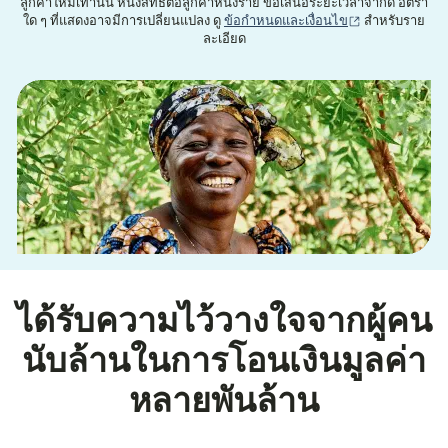
ลูกค้าใหม่เท่านั้น หนึ่งสิทธิ์ต่อลูกค้าหนึ่งราย ข้อเสนอระยะเวลาจำกัด อัตรา
(เปิดในหน้าต่าง
ใด ๆ ที่แสดงอาจมีการเปลี่ยนแปลง ดู
ข้อกำหนดและเงื่อนไข
สำหรับราย
ละเอียด
ได้รับความไว้วางใจจากผู้คน
นับล้านในการโอนเงินมูลค่า
หลายพันล้าน