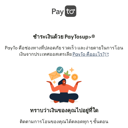
ชำระเงินด้วย PayTosup>®
PayTo คือช่องทางที่ปลอดภัย รวดเร็ว และง่ายดายในการโอน
(เปิดในหน
เงินจากประเทศออสเตรเลีย
PayTo คืออะไร?
ทราบว่าเงินของคุณไปอยู่ที่ใด
ติดตามการโอนของคุณได้ตลอดทุก ๆ ขั้นตอน