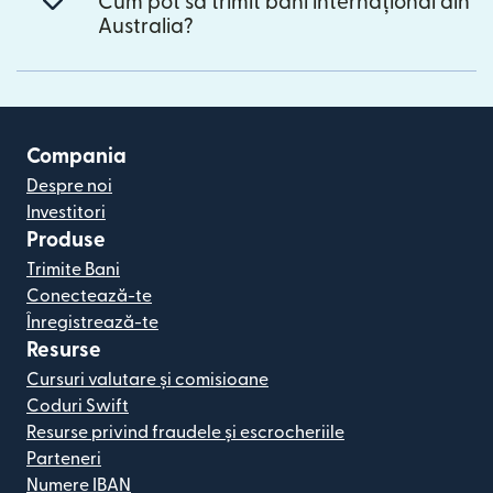
Cum pot să trimit bani internațional din
Australia?
Compania
Despre noi
Investitori
Produse
Trimite Bani
Conectează-te
Înregistrează-te
Resurse
Cursuri valutare și comisioane
Coduri Swift
Resurse privind fraudele și escrocheriile
Parteneri
Numere IBAN