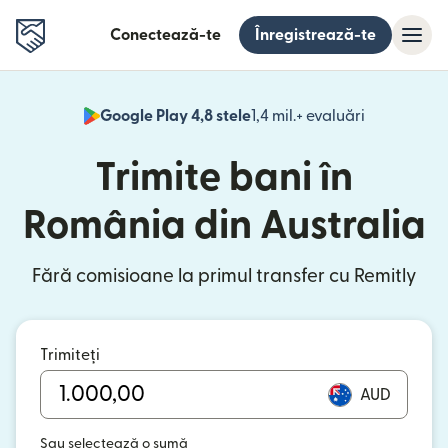
Conectează-te
Înregistrează-te
Google Play 4,8 stele
1,4 mil.+ evaluări
(se deschid
Trimite bani în
România din Australia
Fără comisioane la primul transfer cu Remitly
Trimiteți
AUD
Sau selectează o sumă