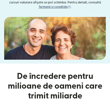
cursuri valutare afișate se pot schimba. Pentru detalii, consultă
(se deschide într-o fereast
Termenii și condițiile
.
De încredere pentru
milioane de oameni care
trimit miliarde