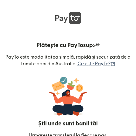
Plătește cu PayTosup>®
PayTo este modalitatea simplă, rapidă și securizată de a
(se desch
trimite bani din Australia.
Ce este PayTo?
Știi unde sunt banii tăi
Urmărește transferul la fiecare pas.