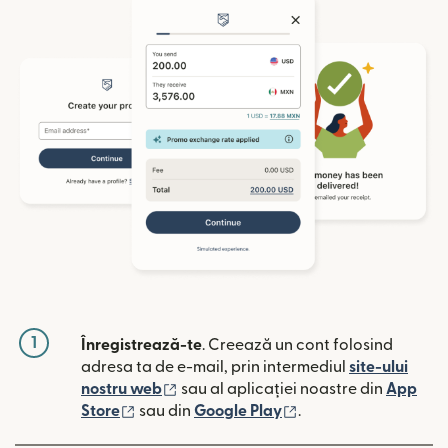
1
Înregistrează-te
. Creează un cont folosind
adresa ta de e-mail, prin intermediul
site-ului
(se deschide într-o fereastră nouă)
nostru web
sau al aplicației noastre din
App
(se deschide într-o fereastră nouă)
(se deschide într-o 
Store
sau din
Google Play
.