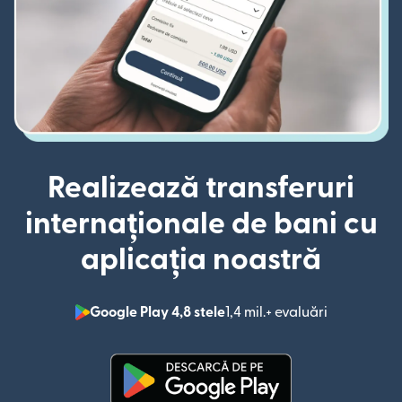
Realizează transferuri
internaționale de bani cu
aplicația noastră
Google Play 4,8 stele
1,4 mil.+ evaluări
(se deschid