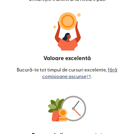
Valoare excelentă
Bucură-te tot timpul de cursuri excelente,
fără
(se deschide într-o
comisioane ascunse
.