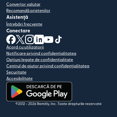
Convertor valutar
Recomandă prietenilor
Asistență
Întrebări frecvente
Conectare
(se deschide într-o fereastră nouă)
(se deschide într-o fereastră nouă)
(se deschide într-o fereastră nouă)
(se deschide într-o fereastră nouă)
(se deschide într-o fereastră nou
(se deschide într-o fereastr
Acord cu utilizatorii
Notificare privind confidențialitatea
Opțiuni legate de confidențialitate
Centrul de ajutor privind confidențialitatea
Securitate
Accesibilitate
(se deschide într-o fereastră nouă)
©2012 -
2026
Remitly, Inc.
Toate drepturile rezervate