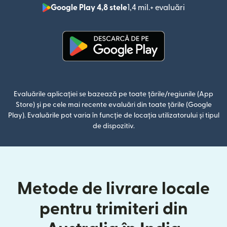
Google Play 4,8 stele
1,4 mil.+ evaluări
(se deschid
(se deschide într-o fereastră n
Evaluările aplicației se bazează pe toate țările/regiunile (App
Store) și pe cele mai recente evaluări din toate țările (Google
Play). Evaluările pot varia în funcție de locația utilizatorului și tipul
de dispozitiv.
Metode de livrare locale
pentru trimiteri din