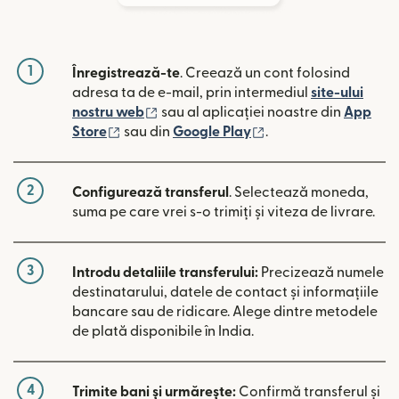
1
Înregistrează-te
. Creează un cont folosind
adresa ta de e-mail, prin intermediul
site-ului
(se deschide într-o fereastră nouă)
nostru web
sau al aplicației noastre din
App
(se deschide într-o fereastră nouă)
(se deschide într-o 
Store
sau din
Google Play
.
2
Configurează transferul
. Selectează moneda,
suma pe care vrei s-o trimiți și viteza de livrare.
3
Introdu detaliile transferului:
Precizează numele
destinatarului, datele de contact și informațiile
bancare sau de ridicare. Alege dintre metodele
de plată disponibile în India.
4
Trimite bani și urmărește:
Confirmă transferul și