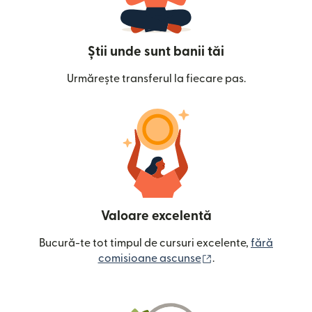
Știi unde sunt banii tăi
Urmărește transferul la fiecare pas.
Valoare excelentă
Bucură-te tot timpul de cursuri excelente,
fără
(se deschide într-o
comisioane ascunse
.