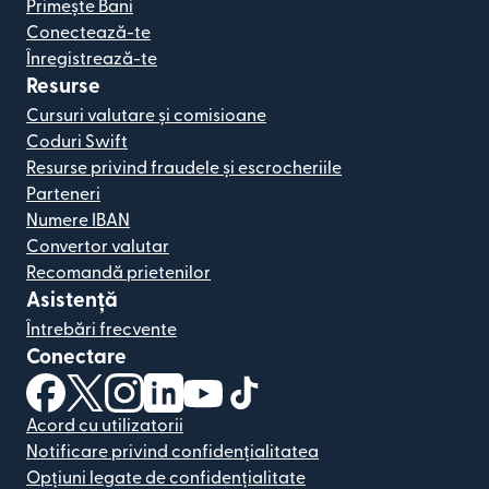
Primește Bani
Conectează-te
Înregistrează-te
Resurse
Cursuri valutare și comisioane
Coduri Swift
Resurse privind fraudele și escrocheriile
Parteneri
Numere IBAN
Convertor valutar
Recomandă prietenilor
Asistență
Întrebări frecvente
Conectare
(se deschide într-o fereastră nouă)
(se deschide într-o fereastră nouă)
(se deschide într-o fereastră nouă)
(se deschide într-o fereastră nouă)
(se deschide într-o fereastră nou
(se deschide într-o fereastr
Acord cu utilizatorii
Notificare privind confidențialitatea
Opțiuni legate de confidențialitate