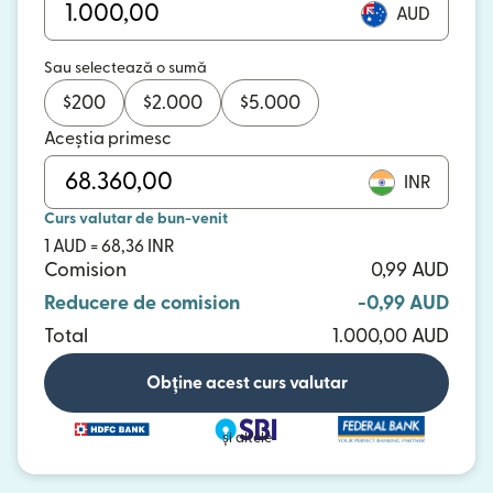
AUD
Sau selectează o sumă
$
200
$
2.000
$
5.000
Aceștia primesc
INR
Curs valutar de bun-venit
1 AUD = 68,36 INR
Comision
0,99 AUD
Reducere de comision
-0,99 AUD
Total
1.000,00 AUD
Obține acest curs valutar
și altele