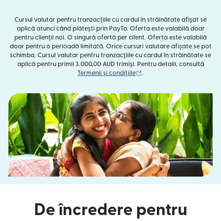
Cursul valutar pentru tranzacțiile cu cardul în străinătate afișat se
aplică atunci când plătești prin PayTo. Oferta este valabilă doar
pentru clienții noi. O singură ofertă per client. Oferta este valabilă
doar pentru o perioadă limitată. Orice cursuri valutare afișate se pot
schimba. Cursul valutar pentru tranzacțiile cu cardul în străinătate se
aplică pentru primii 3.000,00 AUD trimiși. Pentru detalii, consultă
(se deschide într-o fereast
Termenii și condițiile
.
De încredere pentru