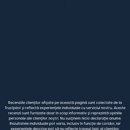
Recenziile clienților afișate pe această pagină sunt colectate de la
Trustpilot și reflectă experiențele individuale cu serviciul nostru. Aceste
recenzii sunt furnizate doar în scop informativ și reprezintă opiniile
personale ale clienților noștri. Nu susținem nicio declarație anume.
Rezultatele individuale pot varia, inclusiv în funcție de coridor, iar
experiențele descrise pot să nu reflecte traseul tipic al clienților.