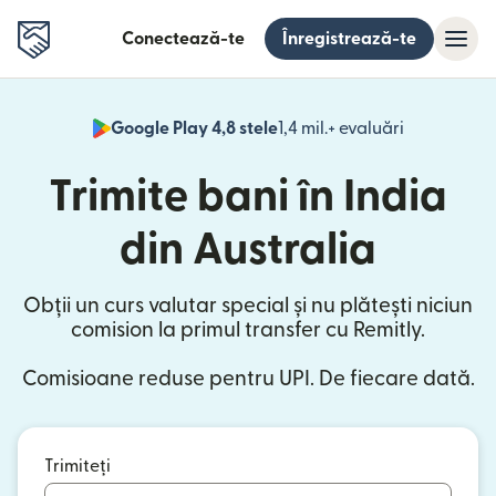
Conectează-te
Înregistrează-te
Google Play 4,8 stele
1,4 mil.+ evaluări
(se deschid
Trimite bani în India
din Australia
Obții un curs valutar special și nu plătești niciun
comision la primul transfer cu Remitly.
Comisioane reduse pentru UPI. De fiecare dată.
Trimiteți