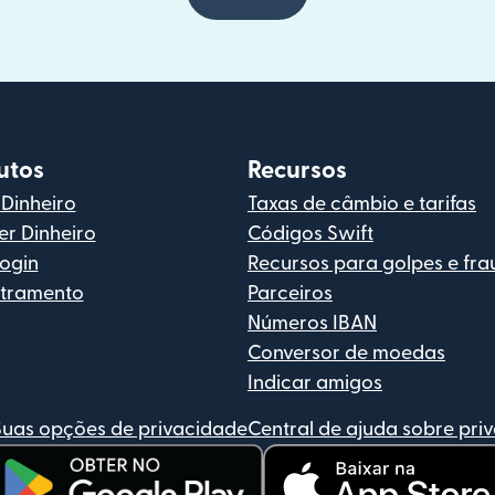
utos
Recursos
 Dinheiro
Taxas de câmbio e tarifas
r Dinheiro
Códigos Swift
login
Recursos para golpes e fra
tramento
Parceiros
Números IBAN
Conversor de moedas
Indicar amigos
Suas opções de privacidade
Central de ajuda sobre pri