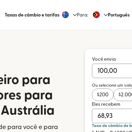
Taxas de câmbio e tarifas
Para:
Português
Você envia
eiro para
Ou selecione um valo
ores para
$
200
$
2.00
Eles recebem
 Austrália
de para você e para
Taxa de câmbio de 