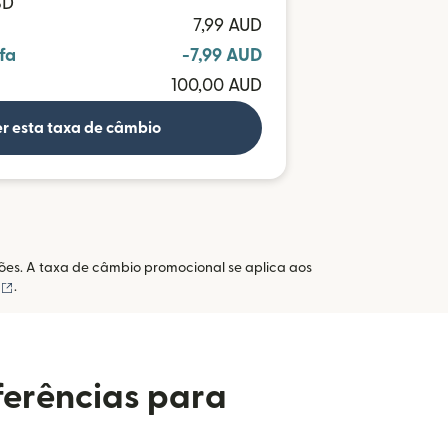
SD
7,99 AUD
fa
-7,99 AUD
100,00 AUD
r esta taxa de câmbio
ações. A taxa de câmbio promocional se aplica aos
(abre em uma nova janela)
.
ferências para