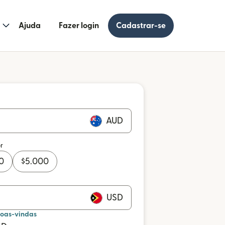
Ajuda
Fazer login
Cadastrar-se
AUD
r
0
$
5.000
USD
boas-vindas