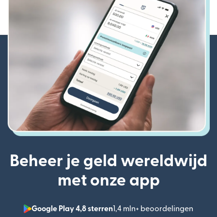
Beheer je geld wereldwijd
met onze app
Google Play 4,8 sterren
1,4 mln+ beoordelingen
(wordt