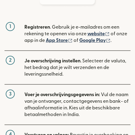
1
Registreren
. Gebruik je e-mailadres om een
(wordt geop
rekening te openen via onze
website
of onze
(wordt geopend in een nieuw
(wordt geo
app in de
App Store
of
Google Play
.
2
Je overschrijving instellen
. Selecteer de valuta,
het bedrag dat je wilt verzenden en de
leveringssnelheid.
3
Voer je overschrijvingsgegevens in:
Vul de naam
van je ontvanger, contactgegevens en bank- of
afhaalinformatie in. Kies uit de beschikbare
betaalmethoden in India.
4