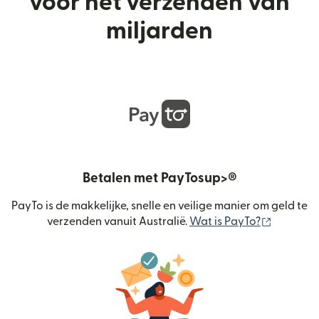
voor het verzenden van
miljarden
Betalen met PayTosup>®
PayTo is de makkelijke, snelle en veilige manier om geld te
(wordt g
verzenden vanuit Australië.
Wat is PayTo?