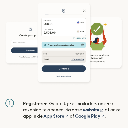
1
Registreren
. Gebruik je e-mailadres om een
(wordt geop
rekening te openen via onze
website
of onze
(wordt geopend in een nieuw
(wordt geo
app in de
App Store
of
Google Play
.