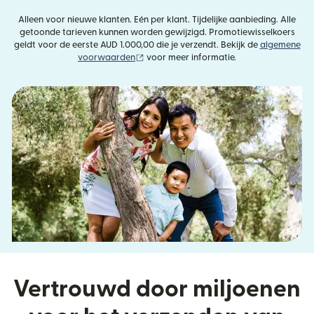
Alleen voor nieuwe klanten. Eén per klant. Tijdelijke aanbieding. Alle
getoonde tarieven kunnen worden gewijzigd. Promotiewisselkoers
geldt voor de eerste AUD 1.000,00 die je verzendt. Bekijk de
algemene
(wordt geopend in een nieuw venster)
voorwaarden
voor meer informatie.
Vertrouwd door miljoenen