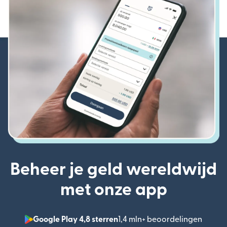
Beheer je geld wereldwijd
met onze app
Google Play 4,8 sterren
1,4 mln+ beoordelingen
(wordt