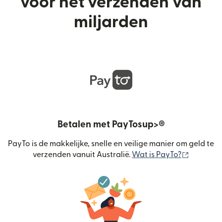
voor het verzenden van
miljarden
Betalen met PayTosup>®
PayTo is de makkelijke, snelle en veilige manier om geld te
(wordt g
verzenden vanuit Australië.
Wat is PayTo?